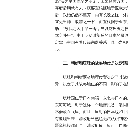
岛“实为皇国保全之基础，未来经营万国
幕府后期就有人叫嚷要置根据地于亚欧大
后，政治仍然不整齐，内有长发之忧，外
宜先出师，取清之一省，而置根据于亚东
劫，“故我之入手第一著，当以防外夷之
本之外患”。由于明治维新后的日本的最
定拿与中国有着传统宗藩关系，且与之相
步。
二、朝鲜和琉球的战略地位是决定清
琉球和朝鲜两者地理位置决定了其战
异，决定了其战略地位的不同，影响了在
琉球国位于日本南端，东北与日本的
东海海域。对于这样一个地瘠民贫，靠同
不会放在眼里。而且，当时的日本也和中
有显现出来，清政府当然也无法认识到这
疆危机接踵而至，清政府疲于应付，自顾