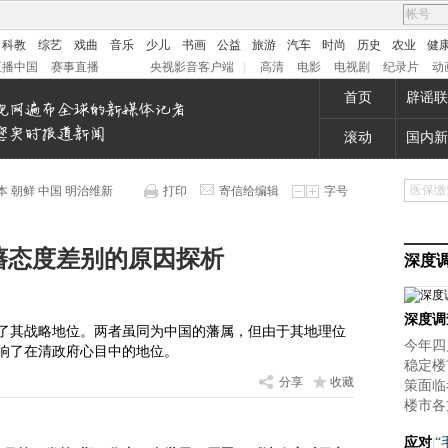
科教
综艺
戏曲
音乐
少儿
书画
公益
旅游
汽车
时尚
历史
农业
健
直播中国
赛事直播
央视影音客户端
|
高清
电影
电视剧
纪录片
动
首页
辟谣联
滚动
国内新
本
朝鲜
中国
明治维新
打印
寄信给编辑
字号
藩态度差别的原因探析
深度
深度调
了其战略地位。两者虽同为中国的藩属，但由于其地理位
今年四
响了在清政府心目中的地位。
稳定楼
分享
收藏
策面临
楼市各
应对
|
“