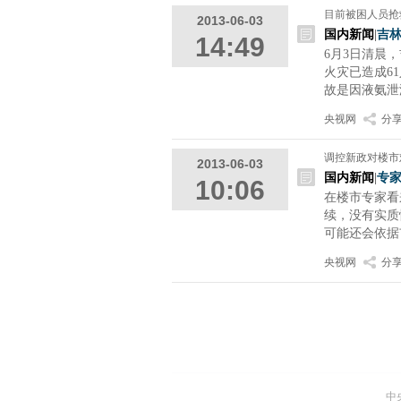
目前被困人员抢
2013-06-03
国内新闻
|
吉
14:49
6月3日清晨
火灾已造成6
故是因液氨泄
央视网
分
调控新政对楼市
2013-06-03
国内新闻
|
专
10:06
在楼市专家看
续，没有实质
可能还会依据
央视网
分
中