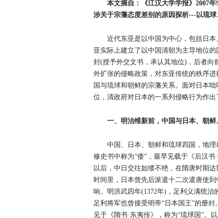
本文摘自：《江汉大学学报》2007
涉关于宗藩态度差别的原因探析---以琉
近代东亚是以中国为中心，包括日本
亚实际上建立了以中国清朝为主导地位的
封(授予外交文书，承认其地位)，后者
外扩张的侵略政策，对东亚传统的秩序进
国与琉球和朝鲜的宗藩关系。面对日本咄
位，清政府对日本的一系列侵略行为作出
一、明治维新前，中国与日本、朝鲜
中国、日本、朝鲜和琉球四国，地理
修史书中称为“倭”，最早见载于《后汉书
以后，中日交往如缕不绝，在隋唐时期达到鼎
时间里，日本曾先后派遣十二次遣唐使到
响。明洪武四年(1372年)，足利义满统
足利将军也曾接受明帝“日本国王”的册
见于《隋书·东夷传》，称为“琉球国”。以