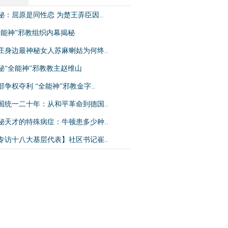
秘：屈原是同性恋 为楚王弄臣因..
全能神”邪教组织内幕揭秘
庄身边最神秘女人苏麻喇姑为何终..
秘“全能神”邪教教主赵维山
部争权夺利 “全能神”邪教金字..
国统一二十年：从和平革命到德国..
秘天才的特殊病症：牛顿患多少种..
专访十八大基层代表】社区书记崔..