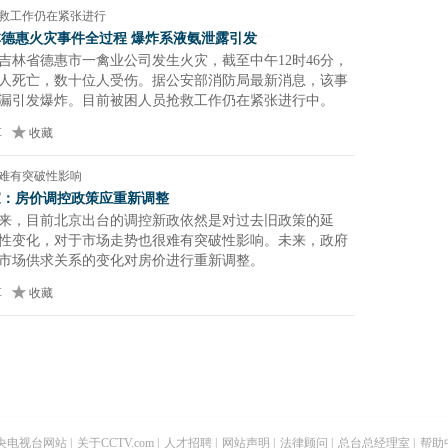
救工作仍在紧张进行
林德惠火灾事件全过程 爆炸系液氨泄露引发
，吉林省德惠市一禽业公司发生火灾，截至中午12时46分，
1人死亡，数十位人受伤。据公安部消防局最新消息，该事
漏引发爆炸。目前被困人员抢救工作仍在紧张进行中。
享
收藏
难有突破性影响
家：房价调控政策应重新调整
来，目前北京出台的调控新政依然是对过去旧政策的延
性变化，对于市场走势也很难有突破性影响。未来，政府
市场供求关系的变化对房价进行重新调整。
享
收藏
央电视台网站
|
关于CCTV.com
|
人才招聘
|
网站声明
|
法律顾问
|
总台总经理室
|
帮助