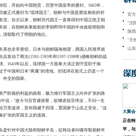
臣，开始向中国朝贡，历受中国皇帝的册封。1663年，
贞被正式册封为“琉球国王”。朝鲜与中国是唇齿相依的邻
官方
友谊。自古以来，朝鲜历代国王一直将得到中国正统王朝
“沈
关前，在朝鲜执掌政权的李朝即同中国的中央政权明朝和
陕西
，清朝取代了明朝的地位。
“天
山东
关系也非常密切。日本与朝鲜隔海相望，两国人民很早就
了两次(1592-1593年和1597-1598年)侵略朝鲜的战
-----------
球。1643年以后，琉球国一方面奉大清正朔守贡职于南
处于中国和日本“两属”的境地。但琉球在形式上仍是一个
、外交的国家。
资产阶级的利益的政权，极力推行军国主义向外扩张的路
诏书中说：“故今与百官诸侯誓，欲继述祖宗伟业，不问一生
拓万里波涛，宣布国威于四境，置国家于山岳之安全。”这
大聚会
略扩张的军国主义的道路。
正在特
平，与
头是针对中国大陆和朝鲜半岛，征韩论者叫嚷夺取朝鲜半