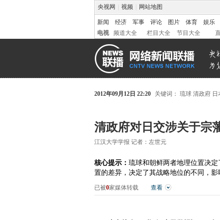
央视网
|
视频
|
网站地图
新闻
经济
军事
评论
图片
体育
娱乐
电视
频道大全
栏目大全
节目大全
2012年09月12日 22:20
关键词：
琉球
清政府
日
清政府对日交涉关于宗
江汉大学学报 记者：左世元
核心提示：
琉球和朝鲜两者地理位置决定
置的差异，决定了其战略地位的不同，影
已被
0
家媒体转载
查看