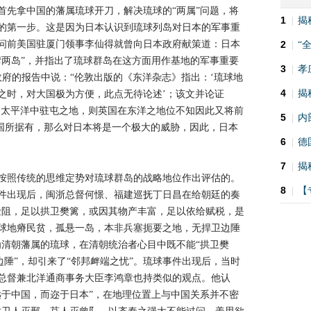
首先拿中国的藩属琉球开刀，解决琉球的“两属”问题，将
1
|
揭
的第一步。这是因为日本认识到琉球列岛对日本的军事重
的顾问前美国驻厦门领事李仙得就曾向日本政府献策道：日本
2
|
“
湾两岛”，并指出了琉球群岛在这方面用作基地的军事重要
3
|
孝
本政府的报告中说：“伦敦出版的《东洋杂志》指出：‘琉球地
4
|
揭
之时，对大国极为方便，此点无待论述’；该文并论证
为太平洋中驻屯之地，则英国在东洋之地位不知因此又将前
5
|
内
英国所据有，那么对日本将是一个极大的威胁，因此，日本
6
|
德
7
|
揭
按照传统的思维定势对琉球群岛的战略地位作出评估的。
8
|
【
事件出现后，闽浙总督何憬、福建巡抚丁日昌在给朝廷的奏
险阻，足以拱卫樊篱，或因其物产丰富，足以依给赋税，是
球地瘠民贫，孤悬一岛，本非兵塞扼要之地，无捍卫边陲
为清朝藩属的琉球，在清朝统治者心目中既不能“拱卫樊
卫边陲”，却引来了“邻邦衅端之忧”。琉球事件出现后，当时
总督兼北洋通商事务大臣李鸿章也持类似的观点。他认
远于中国，而迩于日本”，在地理位置上与中国关系并不密