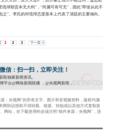
时卫人灭邢，莒人灭曾阝，以齐秦之强大不能过问，盖思欲
受琉球朝贡本无大利”，“尚属可有可无”，因此“即使从此不
包之”。李氏的对琉球态度基本上代表了清廷的主要倾向。
1
页
2
3
下一页
微信：扫一扫，立即关注！
，获取独家新闻资讯。
博平台@网络新闻联播 ，@央视网新闻 。
来源：央视网"的所有文字、图片和音视频资料，版权均属
本网协议授权不得转载、链接、转贴或以其他方式复制发
、网站，在下载使用时必须注明"稿件来源：央视网"，违