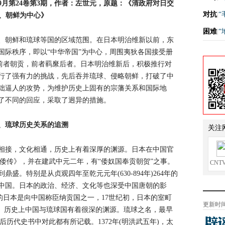
年9月第24卷第3期，作者：左世元，原题：《清政府对日交
对抗
|
“
球、朝鲜为中心》
困难
|
“
、朝鲜和琉球等国的区域范围。在日本明治维新以前，东
国际秩序，即以“中华帝国”为中心，周围夷狄各国接受册
向前者朝贡，前者羁縻后者。日本明治维新后，积极推行对
行了强有力的挑战，先后吞并琉球、侵略朝鲜，打破了中
咄逼人的攻势，为维护历史上固有的宗藩关系和国际地
了不同的回应，采取了迥异的措施。
、琉球历史关系的追溯
关注
相接，文化相通，历史上有着深厚的渊源。日本在中国官
·倭传》，并在建武中元二年，有“倭奴国奉贡朝贺”之事。
CNT
盛。特别是从贞观四年至乾元元年(630-894年)264年的
中国。日本的政治、经济、文化等也深受中国唐朝的影
治的日本是向中国称臣纳贡国之一，17世纪初，日本的室町
更新时间：
封。历史上中国与琉球国有着很深的渊源。琉球之名，最早
后历代史书中对此都有所记载。1372年(明洪武五年)，太