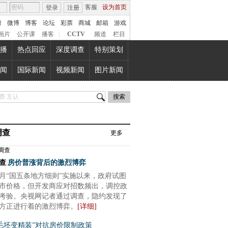
客服
设为首页
登录
注册
康
微博
博客
论坛
彩票
商城
邮箱
游戏
画片
公开课
播客
|
CCTV
频道
栏目
播
热点回应
深度调查
特别策划
闻
国际新闻
视频新闻
图片新闻
搜索
调查
更多
查
|
房价普涨背后的激烈博弈
月“国五条地方细则”实施以来，政府试图
市价格，但开发商应对招数频出，调控政
考验。央视网记者通过调查，隐约发现了
方正进行着的激烈博弈。
[详细]
毛坯变精装”对抗房价限制政策