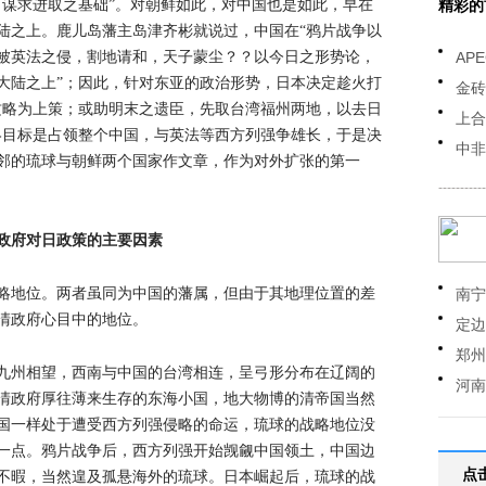
，谋求进取之基础”。对朝鲜如此，对中国也是如此，早在
精彩的
陆之上。鹿儿岛藩主岛津齐彬就说过，中国在“鸦片战争以
被英法之侵，割地请和，天子蒙尘？？以今日之形势论，
AP
大陆之上”；因此，针对东亚的政治形势，日本决定趁火打
金砖
攻略为上策；或助明末之遗臣，先取台湾福州两地，以去日
上合
终目标是占领整个中国，与英法等西方列强争雄长，于是决
中非
邻的琉球与朝鲜两个国家作文章，作为对外扩张的第一
-----------
政府对日政策的主要因素
略地位。两者虽同为中国的藩属，但由于其地理位置的差
南宁
清政府心目中的地位。
定边
郑州
九州相望，西南与中国的台湾相连，呈弓形分布在辽阔的
河南
清政府厚往薄来生存的东海小国，地大物博的清帝国当然
国一样处于遭受西方列强侵略的命运，琉球的战略地位没
一点。鸦片战争后，西方列强开始觊觎中国领土，中国边
点
不暇，当然遑及孤悬海外的琉球。日本崛起后，琉球的战