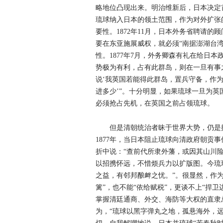
略地位凸现出来。明治维新后，日本决定
琉球纳入日本的领土范围，作为对外扩张
要性。1872年11月，日本外务省聘请
要在东亚施展威权，就必须“南据澎湖台
性。1877年7月，外务卿森有礼在给日
势极为有利，占有此群岛，则在一旦有事
说‘我英国若能得此群岛，置兵守备，作
进多少’”。十分明显，如果琉球一旦为
必须抢占先机，在英国之前占领琉球。
但是清朝统治者昧于世界大势，仍是
1877年，当日本阻止琉球向清政府朝贡
折中说：“查前代所隶外藩，或因其山川
以招携怀远，不惜烦兵力以扩版图。今琉
之益，有邻邦酿衅之忧。”。很显然，作
篱”，也不能“依给赋税”，更谈不上“捍
掌握清廷通商、外交、海防等大权的直隶
为，“琉球以黑字弹丸之地，孤悬海外，