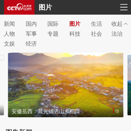
图片
新闻
国内
国际
图片
生活
收起
人物
军事
专题
科技
社会
法治
文娱
经济
1
安徽岳西：晨光铺洒山乡稻田
/
3