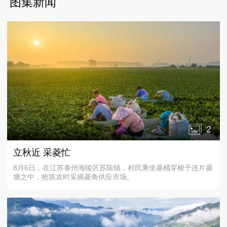
图集新闻
2
立秋近 采菱忙
8月6日，在江苏泰州海陵区苏陈镇，村民乘坐菱桶穿梭于连片菱
塘之中，抢抓农时采摘菱角供应市场。