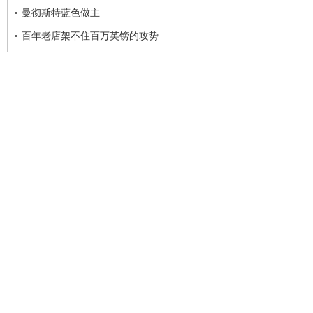
曼彻斯特蓝色做主
百年老店架不住百万英镑的攻势