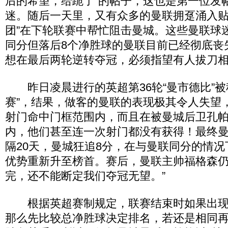
后的希望，给跪了”的帖子，这也是第一位发帖
迷。随后一天里，又有众多的曼联拥趸涌入贴
团”在下轮联赛中帮忙阻击曼城。这些曼联球
同分但落后8个净胜球的曼联目前已经彻底丧
想在最后两轮逆转夺冠，必须指望有人拔刀
昨日凌晨进行的英超第36轮“曼市德比”被
赛”，结果，做客的曼联的表现极其令人失望
射门命中门框范围内，而且在被曼城后卫孔帕
内，他们甚至连一次射门都没有获得！最终曼
隔20天，曼城狂追8分，在与曼联同分的情况
优势重新升至榜首。赛后，曼联主帅福格森仍
完，还不能断定我们夺冠无望。”
根据英超赛制规定，联赛结束时如果出现
那么先比较总净胜球决定排名，若还是相同