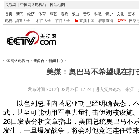
央视网
|
中国网络电视台
|
网站地图
首页
新闻
经济
体育
综艺
春晚
戏曲
音乐
科教
青少
文化
艺术
电视
频道大全
栏目大全
节目大全
直播中国
赛事直播
网络
中国网络电视台
>
新闻台
>
新闻中心
>
美媒：奥巴马不希望现在打
发布时间:2012年02月29日 17:24 |
进入复兴论坛
| 来源：
以色列总理内塔尼亚胡已经明确表态，不
武，甚至可能动用军事力量打击伊朗核设施
26日发表分析文章指出，美国总统奥巴马不
发生，一旦爆发战争，将会对他竞选连任带