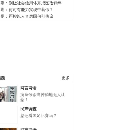
47期：别让社会信用体系成医改羁绊
46期：何时有能力实现带薪假？
45期：严控以人查房因何引热议
话题
更多
网言网语
病童候诊痛苦躺地无人让，
悲！
民声调查
您还看国足比赛吗？
网言网语