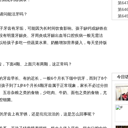
第6
第6
请问能洁牙吗？
第6
子牙齿有牙垢，可能因为长时间饮食影响。孩子缺钙或缺铁在
没有明显牙龈炎、牙周炎或牙龈出血等口腔疾病一般无需洁
以给孩子多吃一些蔬菜水果、奶酪增加营养摄入，每天坚持饭
，下面4颗、上面只有两颗，这正常吗？
今日
牙齿早长、有的迟长，一般6个月长下颌中切牙，而到了8个
般孩子到了1岁4个月长6颗牙齿属于正常现象，家长不必过分担
、五谷杂粮之类的食物，少吃肉、牛奶、面包之类的食物，尤
腔细菌。
的牙齿上有牙锈，还是坑坑洼洼的，这是怎么回事呢？