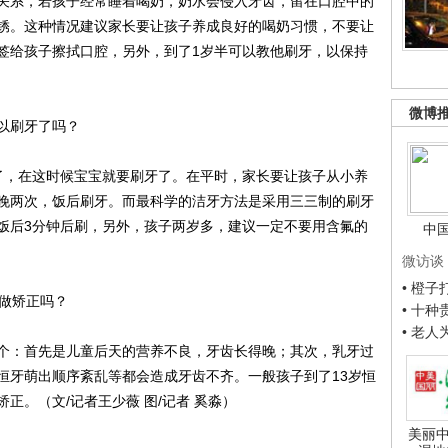
系，若孩子经常睡着喝奶，奶水会侵入牙齿，留在口腔中的
锈。这种情况建议家长要让孩子养成良好的喝奶习惯，不要让
签给孩子擦拭口腔，另外，到了1岁半可以教他刷牙，以保持
微博
以刷牙了吗？
，在这时候宝宝就要刷牙了。在平时，家长要让孩子从小养
晚两次，饭后刷牙。而最科学的洁牙方法是采用三三制的刷牙
饭后3分钟后刷，另外，孩子两岁多，建议一定不要用含氟的
中
微访谈
• 橙
做矫正吗？
• 十
• 老
：首先是儿童后天的营养不良，牙齿长得晚；其次，乳牙过
恒牙萌出顺序紊乱等都会造成牙齿不齐。一般孩子到了13岁恒
正。（文/记者王少薇 图/记者 奚淼）
美丽中