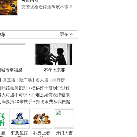
交警拔枪逼停酒驾该不该？
推荐
更多>>
国城市幸福感
不孝七宗罪
|
微直播
|
微广场
|
名人墙
|
排行榜
子打蜡该如何识别
• 揭秘歼十研制全过程
种贵人可遇不可求
• 抽烟是如何毁掉健康
人为病妻搭40米扶手
• 拒绝浪费从我做起
国·
梦想星搭
我要上春
开门大吉