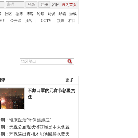
登录
注册
客服
设为首页
城
社区
微博
博客
论坛
访谈
邮箱
游戏
画片
公开课
播客
|
CCTV
频道
栏目
网评
更多
不戴口罩的元宵节彰显责
任
0期：谁来医治“环保焦虑症”
49期：无视公厕现状谈苍蝇是本末倒置
48期：环保逼出真相才能唤回碧水蓝天