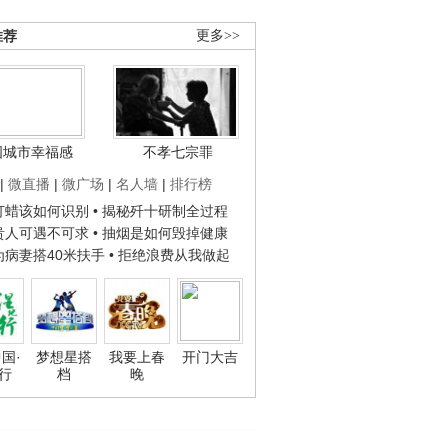
推荐
更多>>
国城市幸福感
不孝七宗罪
|
微直播
|
微广场
|
名人墙
|
排行榜
子打蜡该如何识别
• 揭秘歼十研制全过程
种贵人可遇不可求
• 抽烟是如何毁掉健康
人为病妻搭40米扶手
• 拒绝浪费从我做起
国·
梦想星搭
我要上春
开门大吉
行
档
晚