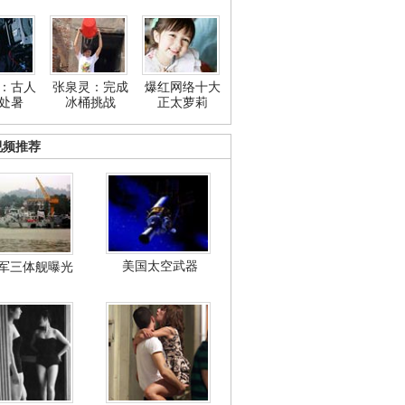
：古人
张泉灵：完成
爆红网络十大
处暑
冰桶挑战
正太萝莉
视频推荐
美国太空武器
军三体舰曝光