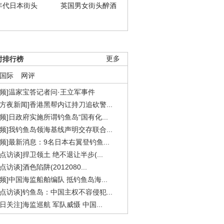
年代日本街头
英国男女街头醉酒
时排行榜
更多
国际
网评
视频]温家宝答记者问·王立军事件
东方夜新闻]香港黑帮内讧持刀追砍警...
视频]日政府实施所谓钓鱼岛“国有化...
视频]我钓鱼岛领海基线声明交存联合...
视频]最新消息：9名日本右翼登钓鱼...
焦点访谈]捍卫领土 绝不退让半步(...
点访谈]酒色陷阱(2012080...
视频]中国海监船舶编队 抵钓鱼岛海...
焦点访谈]钓鱼岛：中国主权不容侵犯...
今日关注]海监巡航 军队威慑 中国...