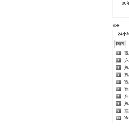
80
锘�
24小
国内
[
1
[
2
[
3
[
4
[
5
[
6
[焦
7
[
8
[
9
[
10