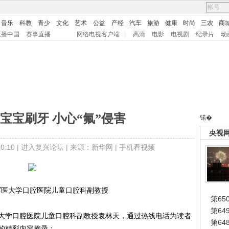
音乐
科教
青少
文化
艺术
公益
产经
汽车
旅游
健康
时尚
三农
商
直播中国
赛事直播
网络电视客户端
|
高清
电影
电视剧
纪录片
动
宝宝刷牙 小心“氟”侵害
锘�
央视
:10 |
进入复兴论坛
| 来源：新华网 |
手机看视频
军医大学口腔医院儿童口腔科副教授
第65
第6
学口腔医院儿童口腔科副教授袁林天，通过热线电话为读者
第6
的精彩内容摘录：