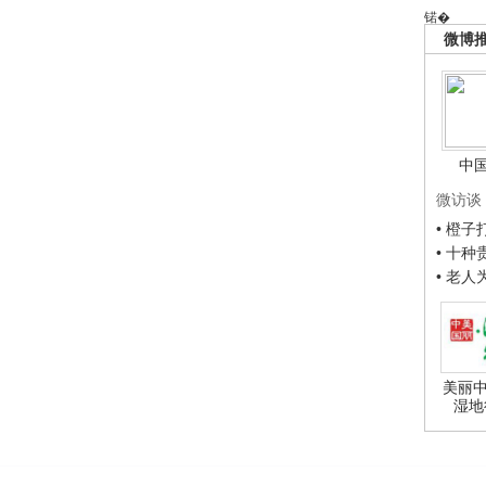
锘�
微博
中
微访谈
• 橙
• 十
• 老
美丽中
湿地