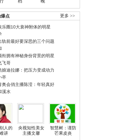
行
档
晚
劲爆点
更多 >>
娱乐圈10大衰神附体的明星
学
出轨前最好要深思的三个问题
和
领衔拥有神秘身份背景的明星
飞飞哥
姑娘迪拉娜：把压力变成动力
小卒
青奥会俏主播陈滢：年轻真好
和溪水
别人的
央视知性美女
智慧树：谨防
难讲
主播文馨
芒果皮炎