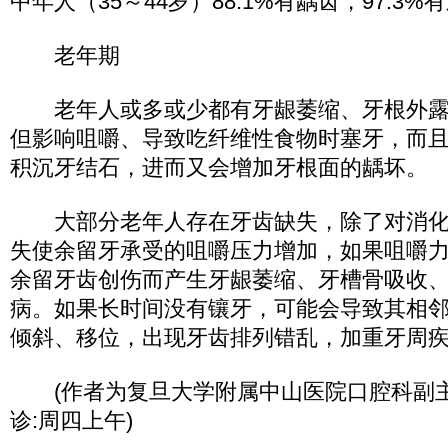
中年人（35～44岁）88.1%有龋齿，97.3%
老年期
老年人或多或少都有牙龈萎缩、牙根外露
但影响咀嚼、导致吃纤维性食物时塞牙，而
积沉牙结石，进而又会增加牙根面的龋坏。
大部分老年人存在牙齿缺失，除了对消化
失使余留牙承受的咀嚼压力增加，如果咀嚼
余留牙齿创伤而产生牙龈萎缩、牙槽骨吸收
病。如果长时间没有镶牙，可能会导致其相
倾斜、移位，出现牙齿排列错乱，加重牙周
(作者为复旦大学附属中山医院口腔科副主
诊:周四上午)