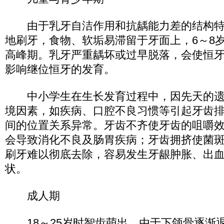
由于乳牙自洁作用和抗龋能力差的结构特
地刷牙，食物、软垢易滞留于牙面上，6～8
高峰期。乳牙严重龋坏或过早脱落，会使恒
影响继位恒牙的发育。
中小学生在生长发育过程中，因先天的遗
境因素，如疾病、口腔不良习惯等引起牙齿
间的位置关系异常。牙齿不齐使牙齿的咀嚼
会导致消化不良及肠胃疾病；牙齿拥挤使菌
刷牙难以彻底去除，容易发生牙龈肿胀、出
状。
成人期
18～25岁时智齿萌出，由于下颌骨逐渐