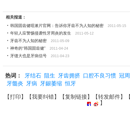
相关报道：
韩国固齿健咀漱片官网：告诉你牙齿不为人知的秘密
2011-05-15
年轻人应警惕侵袭性牙周炎的发生
2011-05-12
牙齿不为人知的秘密
2011-05-09
神奇的“韩国固齿健”
2011-04-24
牙缝大也是牙病信号
2011-04-23
热词：
牙结石
阻生
牙齿拥挤
口腔不良习惯
冠周
牙髓炎
牙病
牙龈萎缩
恒牙
【
打印
】【
我要纠错
】【
复制链接
】【
转发邮件
】
】