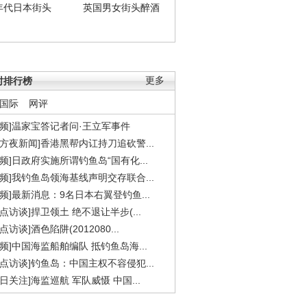
年代日本街头
英国男女街头醉酒
时排行榜
更多
国际
网评
视频]温家宝答记者问·王立军事件
东方夜新闻]香港黑帮内讧持刀追砍警...
视频]日政府实施所谓钓鱼岛“国有化...
视频]我钓鱼岛领海基线声明交存联合...
视频]最新消息：9名日本右翼登钓鱼...
焦点访谈]捍卫领土 绝不退让半步(...
点访谈]酒色陷阱(2012080...
视频]中国海监船舶编队 抵钓鱼岛海...
焦点访谈]钓鱼岛：中国主权不容侵犯...
今日关注]海监巡航 军队威慑 中国...