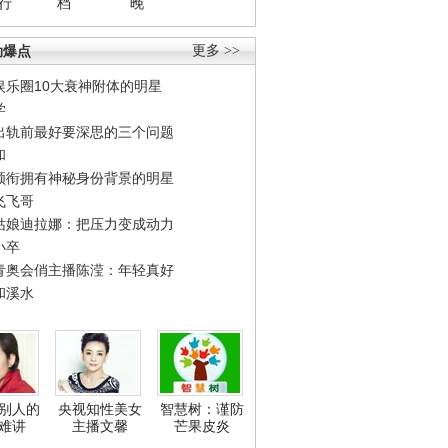
行
档
晚
劲爆点
更多 >>
娱乐圈10大衰神附体的明星
学
出轨前最好要深思的三个问题
和
领衔拥有神秘身份背景的明星
飞飞哥
姑娘迪拉娜：把压力变成动力
小卒
青奥会俏主播陈滢：年轻真好
和溪水
别人的
央视知性美女
智慧树：谨防
难讲
主播文馨
芒果皮炎