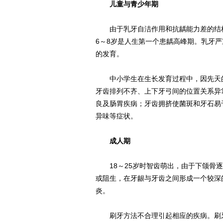
儿童与青少年期
由于乳牙自洁作用和抗龋能力差的结构
6～8岁是人生第一个患龋高峰期。乳牙
的发育。
中小学生在生长发育过程中，因先天的
牙齿排列不齐、上下牙弓间的位置关系异
良及肠胃疾病；牙齿拥挤使菌斑和牙石易
异味等症状。
成人期
18～25岁时智齿萌出，由于下颌骨逐
或阻生，在牙龈与牙齿之间形成一个较深
炎。
刷牙方法不合理引起相应的疾病。刷牙