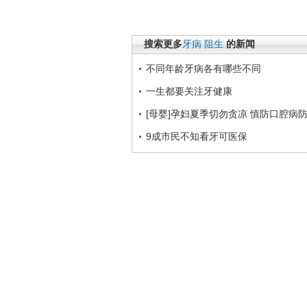
搜索更多
牙病
阻生
的新闻
不同年龄牙病各有哪些不同
一生都要关注牙健康
[母婴]孕妇夏季切勿贪凉 慎防口腔病
9成市民不知看牙可医保