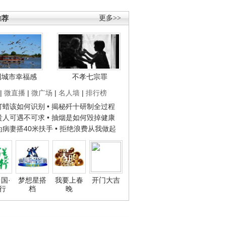
推荐
更多>>
国城市幸福感
不孝七宗罪
|
微直播
|
微广场
|
名人墙
|
排行榜
子打蜡该如何识别
• 揭秘歼十研制全过程
种贵人可遇不可求
• 抽烟是如何毁掉健康
人为病妻搭40米扶手
• 拒绝浪费从我做起
国·
梦想星搭
我要上春
开门大吉
行
档
晚