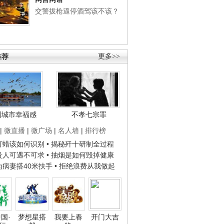
交警拔枪逼停酒驾该不该？
推荐
更多>>
国城市幸福感
不孝七宗罪
|
微直播
|
微广场
|
名人墙
|
排行榜
子打蜡该如何识别
• 揭秘歼十研制全过程
种贵人可遇不可求
• 抽烟是如何毁掉健康
人为病妻搭40米扶手
• 拒绝浪费从我做起
国·
梦想星搭
我要上春
开门大吉