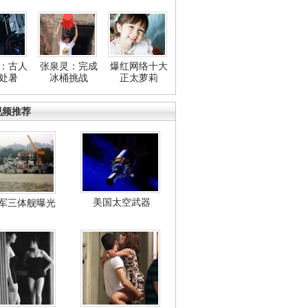
：古人
张泉灵：完成
爆红网络十大
处暑
冰桶挑战
正太萝莉
视频推荐
美国太空武器
军三体舰曝光