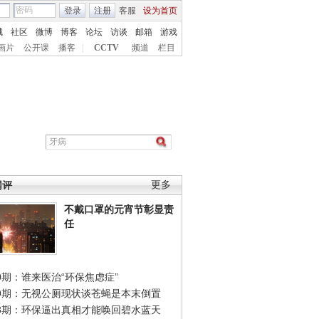
登录
注册
客服
设为首页
城
社区
微博
博客
论坛
访谈
邮箱
游戏
画片
公开课
播客
|
CCTV
频道
栏目
网评
更多
不戴口罩的元宵节彰显责
任
0期：谁来医治“环保焦虑症”
49期：无视公厕现状谈苍蝇是本末倒置
48期：环保逼出真相才能唤回碧水蓝天