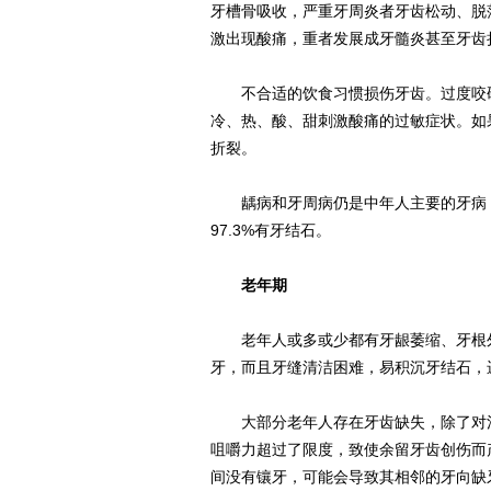
牙槽骨吸收，严重牙周炎者牙齿松动、脱
激出现酸痛，重者发展成牙髓炎甚至牙齿
不合适的饮食习惯损伤牙齿。过度咬硬
冷、热、酸、甜刺激酸痛的过敏症状。如
折裂。
龋病和牙周病仍是中年人主要的牙病，最新
97.3%有牙结石。
老年期
老年人或多或少都有牙龈萎缩、牙根外
牙，而且牙缝清洁困难，易积沉牙结石，
大部分老年人存在牙齿缺失，除了对消
咀嚼力超过了限度，致使余留牙齿创伤而
间没有镶牙，可能会导致其相邻的牙向缺