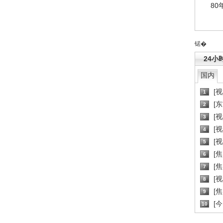
80
锘�
24小
国内
[
1
[
2
[
3
[
4
[
5
[
6
[焦
7
[
8
[
9
[
10