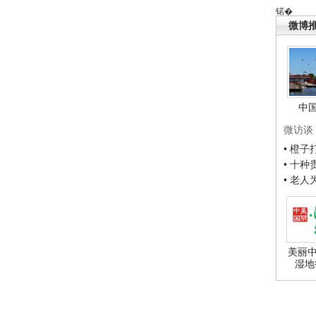
锘�
微博
中
微访谈
• 橙
• 十
• 老
美丽中
湿地