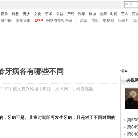
音乐
科教
青少
文化
艺术
公益
产经
汽车
旅游
健康
时尚
三农
商
直播中国
赛事直播
网络电视客户端
|
高清
电影
电视剧
纪录片
动
龄牙病各有哪些不同
锘�
央视
:12 |
进入复兴论坛
| 来源：人民网 |
手机看视频
，牙病不是。儿童时期即可发生牙病，只是对于不同时期的
第65
第6
第6