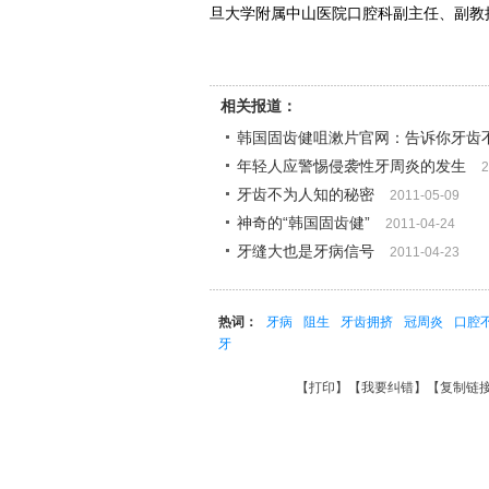
旦大学附属中山医院口腔科副主任、副教
相关报道：
韩国固齿健咀漱片官网：告诉你牙齿
年轻人应警惕侵袭性牙周炎的发生
2
牙齿不为人知的秘密
2011-05-09
神奇的“韩国固齿健”
2011-04-24
牙缝大也是牙病信号
2011-04-23
热词：
牙病
阻生
牙齿拥挤
冠周炎
口腔
牙
【
打印
】【
我要纠错
】【
复制链