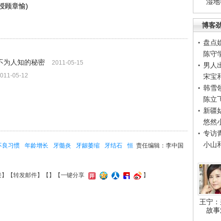
湿地
授顾章愉)
博客
盘点
陈守
不为人知的秘密
2011-05-15
男人
011-05-12
宋宝
韩雪
陈立
新疆
悠然
专访
小山
不良习惯
年龄增长
牙髓炎
牙龈萎缩
牙结石
恒
责任编辑：李中国
接
】【
转发邮件
】【
】
【一键分享
】
王宁：
故事