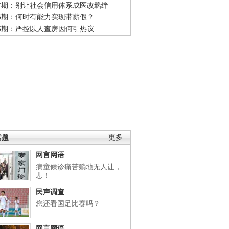
47期：别让社会信用体系成医改羁绊
46期：何时有能力实现带薪假？
45期：严控以人查房因何引热议
话题
更多
网言网语
病童候诊痛苦躺地无人让，
悲！
民声调查
您还看国足比赛吗？
网言网语