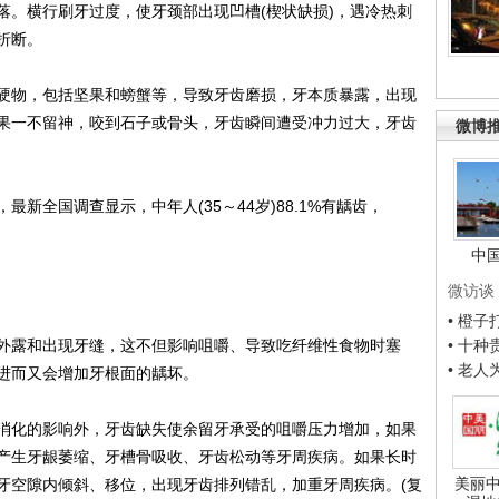
落。横行刷牙过度，使牙颈部出现凹槽(楔状缺损)，遇冷热刺
折断。
物，包括坚果和螃蟹等，导致牙齿磨损，牙本质暴露，出现
果一不留神，咬到石子或骨头，牙齿瞬间遭受冲力过大，牙齿
微博
全国调查显示，中年人(35～44岁)88.1%有龋齿，
中
微访谈
• 橙
露和出现牙缝，这不但影响咀嚼、导致吃纤维性食物时塞
• 十
• 老
进而又会增加牙根面的龋坏。
化的影响外，牙齿缺失使余留牙承受的咀嚼压力增加，如果
产生牙龈萎缩、牙槽骨吸收、牙齿松动等牙周疾病。如果长时
美丽中
牙空隙内倾斜、移位，出现牙齿排列错乱，加重牙周疾病。(复