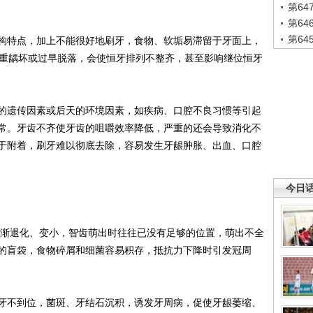
第6
第6
第6
特点，加上不能很好地刷牙，食物、软垢易滞留于牙面上，
严重龋坏或过早脱落，会使恒牙排列不整齐，甚至影响继位恒牙
遗传因素或后天的环境因素，如疾病、口腔不良习惯等引起
常。牙齿不齐使牙齿的咀嚼效率降低，严重的还会导致消化不
于附着，刷牙难以彻底去除，容易发生牙龈肿胀、出血、口腔
今日
渐退化、变小，智齿萌出时往往已没有足够的位置，萌出不全
的盲袋，食物碎屑和细菌容易积存，抵抗力下降时引发冠周
不到位，菌斑、牙结石沉积，诱发牙周病，促使牙龈萎缩、