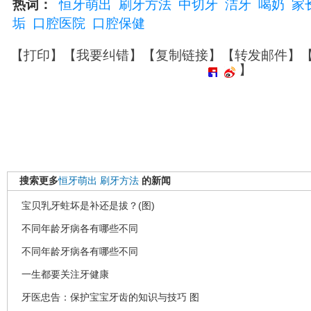
热词：
恒牙萌出
刷牙方法
中切牙
洁牙
喝奶
家
垢
口腔医院
口腔保健
【
打印
】【
我要纠错
】【
复制链接
】【
转发邮件
】
】
搜索更多
恒牙萌出
刷牙方法
的新闻
宝贝乳牙蛀坏是补还是拔？(图)
不同年龄牙病各有哪些不同
不同年龄牙病各有哪些不同
一生都要关注牙健康
牙医忠告：保护宝宝牙齿的知识与技巧 图