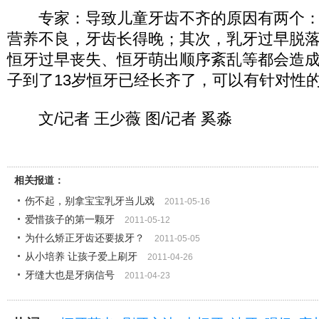
专家：导致儿童牙齿不齐的原因有两个：
营养不良，牙齿长得晚；其次，乳牙过早脱
恒牙过早丧失、恒牙萌出顺序紊乱等都会造
子到了13岁恒牙已经长齐了，可以有针对性
文/记者 王少薇 图/记者 奚淼
相关报道：
伤不起，别拿宝宝乳牙当儿戏
2011-05-16
爱惜孩子的第一颗牙
2011-05-12
为什么矫正牙齿还要拔牙？
2011-05-05
从小培养 让孩子爱上刷牙
2011-04-26
牙缝大也是牙病信号
2011-04-23