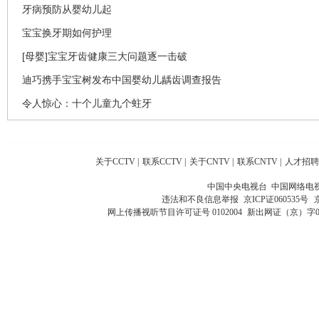
牙病预防从婴幼儿起
宝宝换牙期如何护理
[母婴]宝宝牙齿健康三大问题逐一击破
迪巧携手宝宝树发布中国婴幼儿龋齿调查报告
令人惊心：十个儿童九个蛀牙
关于CCTV
|
联系CCTV
|
关于CNTV
|
联系CNTV
|
人才招聘
中国中央电视台 中国网络电
违法和不良信息举报
京ICP证060535号
网上传播视听节目许可证号 0102004
新出网证（京）字0