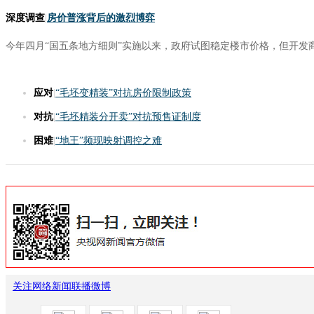
深度调查
|
房价普涨背后的激烈博弈
今年四月“国五条地方细则”实施以来，政府试图稳定楼市价格，但开
应对
|
“毛坯变精装”对抗房价限制政策
对抗
|
“毛坯精装分开卖”对抗预售证制度
困难
|
“地王”频现映射调控之难
关注网络新闻联播微博