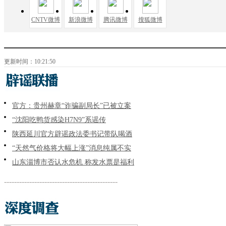
CNTV微博
新浪微博
腾讯微博
搜狐微博
更新时间：10:21:50
官方：贵州赫章“诈骗副局长”已被立案
“沈阳吃鸭货感染H7N9”系谣传
陕西延川官方辟谣政法委书记带队喝酒
“天然气价格将大幅上涨”消息纯属不实
山东淄博市否认水危机 称发水票是福利
---------------------------------------------