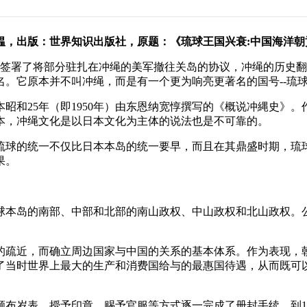
韫，出版：世界知识出版社，原题：《琉球王国兴衰:中国海洋朝
本外相签署了将部分驻扎在冲绳的美军撤往关岛的协议，冲绳的历
。它原本并不叫冲绳，而是有一个更为响亮更著名的国号--琉
昭和25年（即1950年）由东恩纳宽惇撰写的《概说冲縄史》
本，冲绳文化是以日本文化为主体的说法也是不可靠的。
，琉球的统一不仅比日本本岛的统一要早，而且在其鼎盛时期，
果。
本岛的南部、中部和北部的南山政权、中山政权和北山政权。公
的疏近，而确立周边国家与中国的关系的基本体系。作为表现，
了当时世界上最大的生产和消费国给与的最惠国待遇，从而既可
布岁表、授予印章、赐予官服等方式逐一完成了册封手续，到1