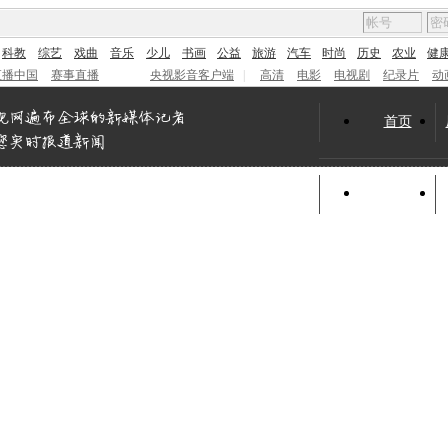
科教
综艺
戏曲
音乐
少儿
书画
公益
旅游
汽车
时尚
历史
农业
健
直播中国
赛事直播
央视影音客户端
|
高清
电影
电视剧
纪录片
动
首页
滚动