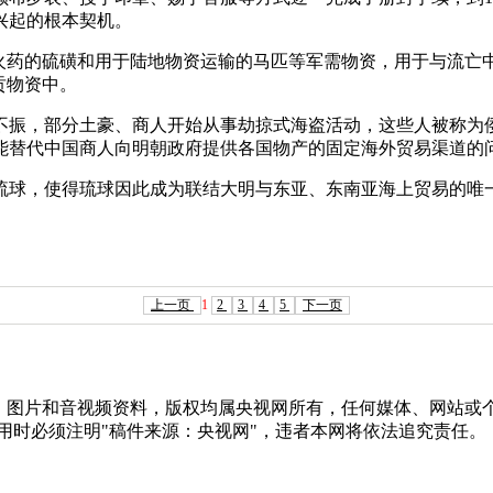
兴起的根本契机。
火药的硫磺和用于陆地物资运输的马匹等军需物资，用于与流亡中
贡物资中。
不振，部分土豪、商人开始从事劫掠式海盗活动，这些人被称为
能替代中国商人向明朝政府提供各国物产的固定海外贸易渠道的
琉球，使得琉球因此成为联结大明与东亚、东南亚海上贸易的唯
上一页
1
2
3
4
5
下一页
字、图片和音视频资料，版权均属央视网所有，任何媒体、网站或
用时必须注明"稿件来源：央视网"，违者本网将依法追究责任。