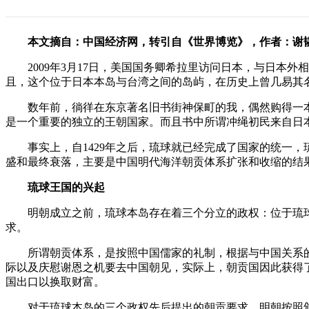
本文摘自：中国经济网，转引自《世界博览》，作者：谢
2009年3月17日，美国国务卿希拉里访问日本，与日
且，这个位于日本本岛与台湾之间的岛屿，在历史上曾几易其名
数年前，徜徉在东京著名旧书街神保町的我，偶然购得一本
是一个重要的独立的王朝国家。而且书中所谓冲绳初民来自日
事实上，自1429年之后，琉球就已经完成了国家的统一
盛和最终衰落，主要是中国明代海洋朝贡体系扩张和收缩的结
琉球王国的兴起
明朝成立之前，琉球本岛存在着三个分立的政权：位于琉球
求。
所谓朝贡体系，是按照中国儒家的礼制，根据与中国关系
际以及庆慰谢恩之机要去中国朝见，实际上，朝贡国因此获得
国出口以换取财富。
对于琉球本岛的三个政权先后提出的朝贡要求，明朝按照颁