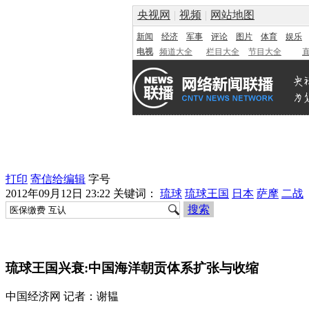
央视网
|
视频
|
网站地图
新闻
经济
军事
评论
图片
体育
娱乐
电视
频道大全
栏目大全
节目大全
打印
寄信给编辑
字号
2012年09月12日 23:22
关键词：
琉球
琉球王国
日本
萨摩
二战
搜索
琉球王国兴衰:中国海洋朝贡体系扩张与收缩
中国经济网 记者：谢韫