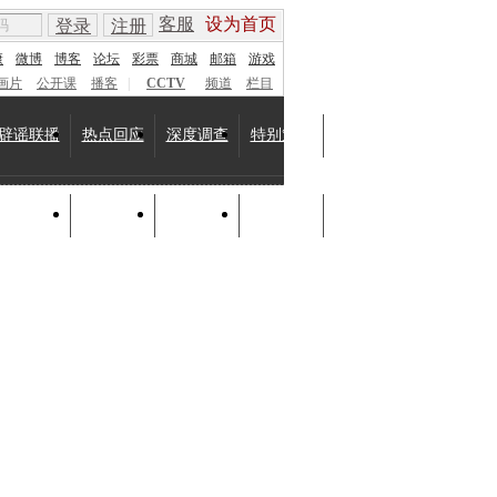
客服
设为首页
登录
注册
康
微博
博客
论坛
彩票
商城
邮箱
游戏
画片
公开课
播客
|
CCTV
频道
栏目
辟谣联播
热点回应
深度调查
特别策划
国内新闻
国际新闻
视频新闻
图片新闻