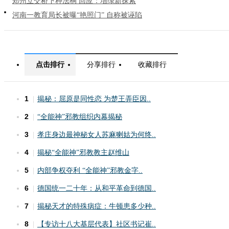
郑州立交桥下种法桐 回应：增绿新探索
河南一教育局长被曝“艳照门” 自称被诬陷
点击排行
分享排行
收藏排行
1
|
揭秘：屈原是同性恋 为楚王弄臣因..
2
|
“全能神”邪教组织内幕揭秘
3
|
孝庄身边最神秘女人苏麻喇姑为何终..
4
|
揭秘“全能神”邪教教主赵维山
5
|
内部争权夺利 “全能神”邪教金字..
6
|
德国统一二十年：从和平革命到德国..
7
|
揭秘天才的特殊病症：牛顿患多少种..
8
|
【专访十八大基层代表】社区书记崔..