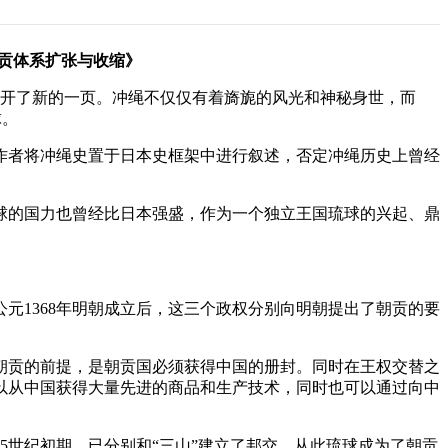
贡体系扩张与收缩》
史翻开了新的一页。冲绳不仅仅有着旖旎的风光和神秘身世，而
球。
。作者将冲绳史置于日本史框架中进行叙述，否定冲绳历史上曾经
琉球的国力也曾经比日本强盛，作为一个独立王国琉球的兴起、鼎
元1368年明朝成立后，这三个政权分别向明朝提出了朝贡的要
朝贡的前提，是朝贡国必须获得中国的册封。同时在王权交替之
以从中国获得大量先进的商品和生产技术，同时也可以通过向中
5世纪初期，已分别和“三山”建立了邦交。从此琉球成为了朝贡