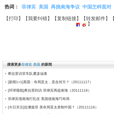
热词：
菲律宾
美国
再挑南海争议
中国怎样面对
【
打印
】【
我要纠错
】【
复制链接
】【
转发邮件
】
】
搜索更多
菲律宾
美国
的新闻
希拉里访菲车队遭泼油漆
[新闻1+1]美国：布局亚太，意在何方？（20111117）
[环球视线]希拉里到访 菲律宾再提南海（20111116）
菲律宾借南海打乱仗 美国借南海巧布局
[今日关注]拉澳挺菲 美布局亚太牵制中国？（20111116）