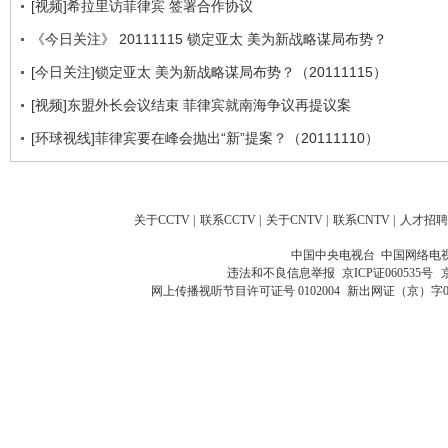
[视频]希拉里访菲律宾 签署合作协议
《今日关注》 20111115 锁定亚太 美为新战略谋局布势？
[今日关注]锁定亚太 美为新战略谋局布势？（20111115）
[视频]东盟外长会议结束 菲律宾就南海争议再提议案
[环球视线]菲律宾要在峰会抛出“新”提案？（20111110）
关于CCTV
|
联系CCTV
|
关于CNTV
|
联系CNTV
|
人才招聘
中国中央电视台 中国网络电
违法和不良信息举报
京ICP证060535号
网上传播视听节目许可证号 0102004
新出网证（京）字0