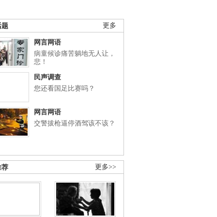
话题
更多
网言网语
病童候诊痛苦躺地无人让，
悲！
民声调查
您还看国足比赛吗？
网言网语
交警拔枪逼停酒驾该不该？
推荐
更多>>