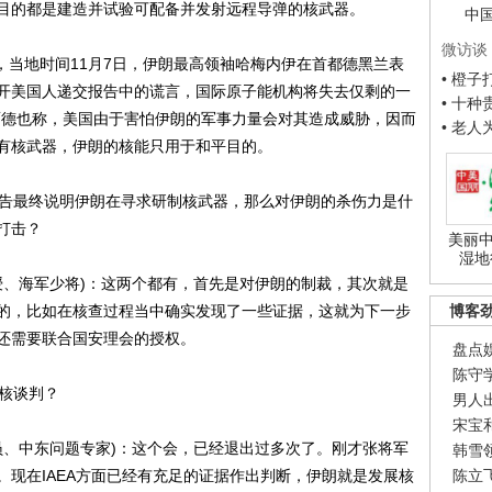
目的都是建造并试验可配备并发射远程导弹的核武器。
中
微访谈
，当地时间11月7日，伊朗最高领袖哈梅内伊在首都德黑兰表
• 橙
开美国人递交报告中的谎言，国际原子能机构将失去仅剩的一
• 十
贾德也称，美国由于害怕伊朗的军事力量会对其造成威胁，因而
• 老
有核武器，伊朗的核能只用于和平目的。
告最终说明伊朗在寻求研制核武器，那么对伊朗的杀伤力是什
打击？
美丽中
湿地
、海军少将)：这两个都有，首先是对伊朗的制裁，其次就是
的，比如在核查过程当中确实发现了一些证据，这就为下一步
博客
还需要联合国安理会的授权。
盘点
陈守
核谈判？
男人
宋宝
、中东问题专家)：这个会，已经退出过多次了。刚才张将军
韩雪
现在IAEA方面已经有充足的证据作出判断，伊朗就是发展核
陈立