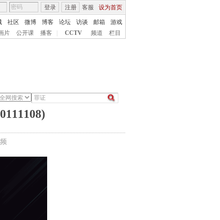
登录
注册
客服
设为首页
城
社区
微博
博客
论坛
访谈
邮箱
游戏
画片
公开课
播客
|
CCTV
频道
栏目
1108)
频