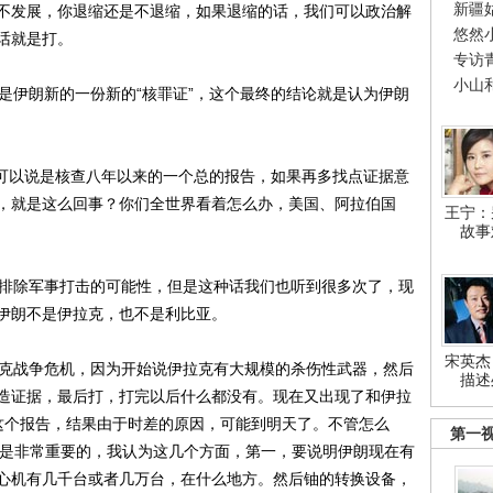
新疆
不发展，你退缩还是不退缩，如果退缩的话，我们可以政治解
悠然
话就是打。
专访
小山
伊朗新的一份新的“核罪证”，这个最终的结论就是认为伊朗
可以说是核查八年以来的一个总的报告，如果再多找点证据意
，就是这么回事？你们全世界看着怎么办，美国、阿拉伯国
王宁：
故事
排除军事打击的可能性，但是这种话我们也听到很多次了，现
伊朗不是伊拉克，也不是利比亚。
宋英杰
克战争危机，因为开始说伊拉克有大规模的杀伤性武器，然后
描述
造证据，最后打，打完以后什么都没有。现在又出现了和伊拉
布这个报告，结果由于时差的原因，可能到明天了。不管怎么
第一
质是非常重要的，我认为这几个方面，第一，要说明伊朗现在有
心机有几千台或者几万台，在什么地方。然后铀的转换设备，