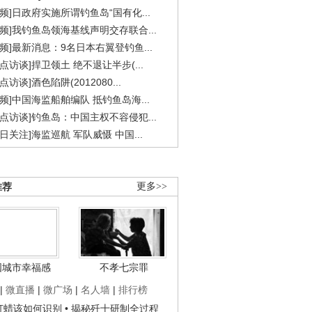
视频]日政府实施所谓钓鱼岛“国有化...
视频]我钓鱼岛领海基线声明交存联合...
视频]最新消息：9名日本右翼登钓鱼...
焦点访谈]捍卫领土 绝不退让半步(...
点访谈]酒色陷阱(2012080...
视频]中国海监船舶编队 抵钓鱼岛海...
焦点访谈]钓鱼岛：中国主权不容侵犯...
今日关注]海监巡航 军队威慑 中国...
推荐
更多>>
国城市幸福感
不孝七宗罪
|
微直播
|
微广场
|
名人墙
|
排行榜
子打蜡该如何识别
• 揭秘歼十研制全过程