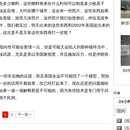
造多少燃料，这些燃料将来在什么时间可以制造多少枚原子
核反应堆，大约在哪个城市，这会有一些照片。这些东西如果
会质疑，就凭几张照片，这些照片我们似曾相识，伊拉克战争
解放
件，我们都见过，明天出来的这些东西和2002年美国提出来的
，这次是不是又靠这些东西再打一仗呢？
指向性可能会更强一点，但是可能又会陷入到那种循环当中，
核武器，尤其是美以等国家指责，并且施加压力，但是伊朗肯
80
一些非实物的证据，而且美国永远不可能找了一个模型，照拍
一步的话用不着核查，仗已经打起来了。现在还是把问题抛给
如果一项一项解释那是不可能的，因为有些技术是专门用于武
锘�
用于民用。
24小
国内
1
2
下一页>>
[
1
[
2