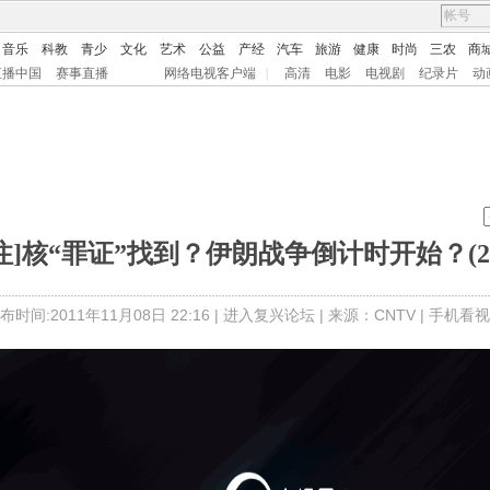
音乐
科教
青少
文化
艺术
公益
产经
汽车
旅游
健康
时尚
三农
商
直播中国
赛事直播
网络电视客户端
|
高清
电影
电视剧
纪录片
动
注]核“罪证”找到？伊朗战争倒计时开始？(2011
布时间:2011年11月08日 22:16 |
进入复兴论坛
| 来源：CNTV |
手机看视