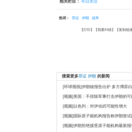
相关栏目：
今日关注
热词：
罪证
伊朗
战争
【
打印
】【
我要纠错
】【
复制链
搜索更多
罪证
伊朗
的新闻
[环球视线]伊朗核报告出炉 多方博弈白热
[视频]美国：不排除军事打击伊朗的可
[视频]以色列：对伊动武可能性增大
[视频]国际原子能机构报告称伊朗曾
[视频]伊朗拒绝接受原子能机构最新报