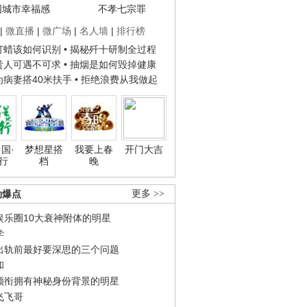
国城市幸福感
不孝七宗罪
|
微直播
|
微广场
|
名人墙
|
排行榜
子打蜡该如何识别
• 揭秘歼十研制全过程
种贵人可遇不可求
• 抽烟是如何毁掉健康
人为病妻搭40米扶手
• 拒绝浪费从我做起
国·
梦想星搭
我要上春
开门大吉
行
档
晚
劲爆点
更多 >>
娱乐圈10大衰神附体的明星
学
出轨前最好要深思的三个问题
和
领衔拥有神秘身份背景的明星
飞飞哥