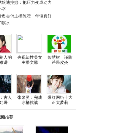
姑娘迪拉娜：把压力变成动力
小卒
青奥会俏主播陈滢：年轻真好
和溪水
别人的
央视知性美女
智慧树：谨防
难讲
主播文馨
芒果皮炎
：古人
张泉灵：完成
爆红网络十大
处暑
冰桶挑战
正太萝莉
视频推荐