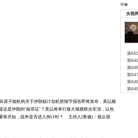
锘�
央视
第65
第6
第6
第6
第6
第6
际原子能机构关于伊朗核计划机密细节报告即将发布，美以频
谋还是伊朗的“核罪证”？美以将举行最大规模联合军演，以色
署将开始，战争是否进入倒计时？ 主持人(鲁健)：观众朋