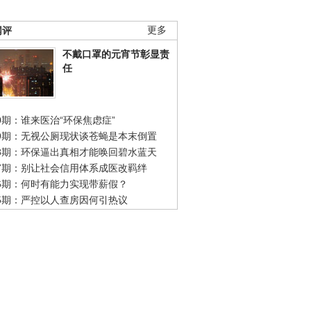
网评
更多
不戴口罩的元宵节彰显责
任
0期：谁来医治“环保焦虑症”
49期：无视公厕现状谈苍蝇是本末倒置
48期：环保逼出真相才能唤回碧水蓝天
47期：别让社会信用体系成医改羁绊
46期：何时有能力实现带薪假？
45期：严控以人查房因何引热议