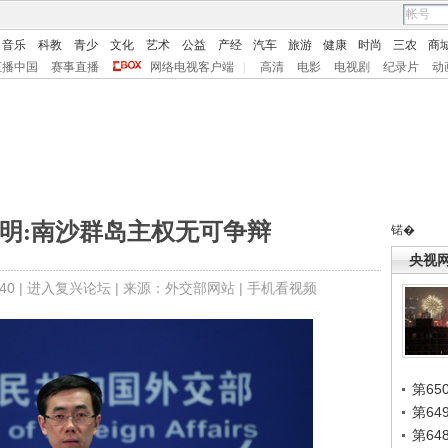
音乐
科教
青少
文化
艺术
公益
产经
汽车
旅游
健康
时尚
三农
商
直播中国
赛事直播
网络电视客户端
|
高清
电影
电视剧
纪录片
动
明:南沙群岛主权无可争辩
锘�
央视
0 |
进入复兴论坛
| 来源：外交部网站 |
手机看视频
第65
第6
第6