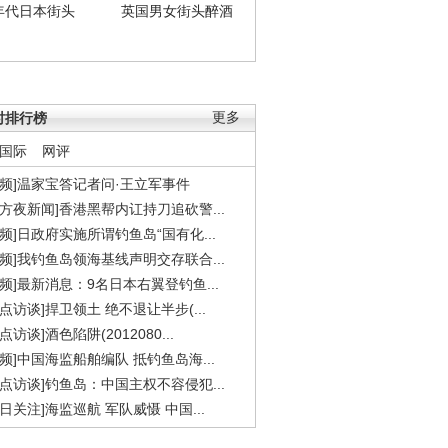
年代日本街头
英国男女街头醉酒
时排行榜
更多
国际
网评
视频]温家宝答记者问·王立军事件
东方夜新闻]香港黑帮内讧持刀追砍警...
视频]日政府实施所谓钓鱼岛“国有化...
视频]我钓鱼岛领海基线声明交存联合...
视频]最新消息：9名日本右翼登钓鱼...
焦点访谈]捍卫领土 绝不退让半步(...
点访谈]酒色陷阱(2012080...
视频]中国海监船舶编队 抵钓鱼岛海...
焦点访谈]钓鱼岛：中国主权不容侵犯...
今日关注]海监巡航 军队威慑 中国...