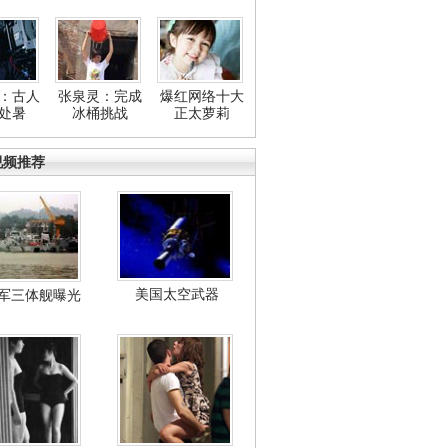
：古人
张泉灵：完成
爆红网络十大
处暑
冰桶挑战
正太萝莉
视频推荐
美国太空武器
军三体舰曝光