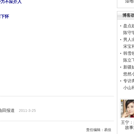
湿地
势力不应介入
博客
宾下怀
盘点
陈守
男人
宋宝
韩雪
陈立
新疆
悠然
专访
小山
油田报道
2011-3-25
王宁：
故事
责任编辑：易佳