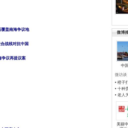
备后覆盖南海争议地
微博
联合战线对抗中国
海争议再提议案
中
微访谈
• 橙
• 十
• 老
美丽中