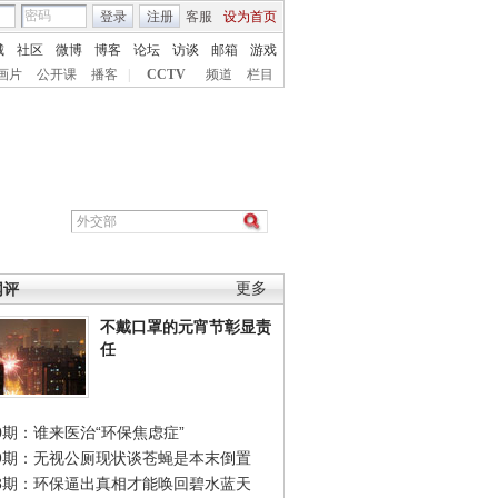
登录
注册
客服
设为首页
城
社区
微博
博客
论坛
访谈
邮箱
游戏
画片
公开课
播客
|
CCTV
频道
栏目
网评
更多
不戴口罩的元宵节彰显责
任
0期：谁来医治“环保焦虑症”
49期：无视公厕现状谈苍蝇是本末倒置
48期：环保逼出真相才能唤回碧水蓝天