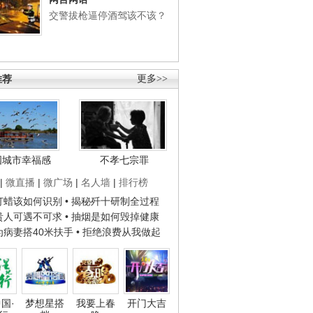
交警拔枪逼停酒驾该不该？
推荐
更多>>
国城市幸福感
不孝七宗罪
|
微直播
|
微广场
|
名人墙
|
排行榜
子打蜡该如何识别
• 揭秘歼十研制全过程
种贵人可遇不可求
• 抽烟是如何毁掉健康
人为病妻搭40米扶手
• 拒绝浪费从我做起
国·
梦想星搭
我要上春
开门大吉