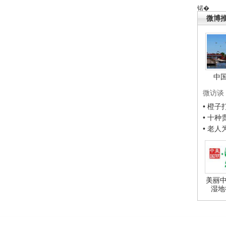
锘�
微博
中
微访谈
• 橙
• 十
• 老
美丽中
湿地