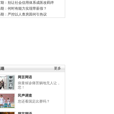
47期：别让社会信用体系成医改羁绊
46期：何时有能力实现带薪假？
45期：严控以人查房因何引热议
话题
更多
网言网语
病童候诊痛苦躺地无人让，
悲！
民声调查
您还看国足比赛吗？
网言网语