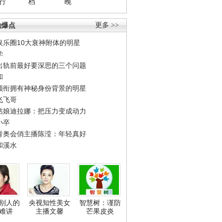
行
档
晚
劲爆点
更多 >>
娱乐圈10大衰神附体的明星
学
出轨前最好要深思的三个问题
和
领衔拥有神秘身份背景的明星
飞飞哥
姑娘迪拉娜：把压力变成动力
小卒
青奥会俏主播陈滢：年轻真好
和溪水
别人的
央视知性美女
智慧树：谨防
难讲
主播文馨
芒果皮炎