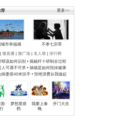
推荐
更多>>
国城市幸福感
不孝七宗罪
|
微直播
|
微广场
|
名人墙
|
排行榜
子打蜡该如何识别
• 揭秘歼十研制全过程
种贵人可遇不可求
• 抽烟是如何毁掉健康
人为病妻搭40米扶手
• 拒绝浪费从我做起
国·
梦想星搭
我要上春
开门大吉
行
档
晚