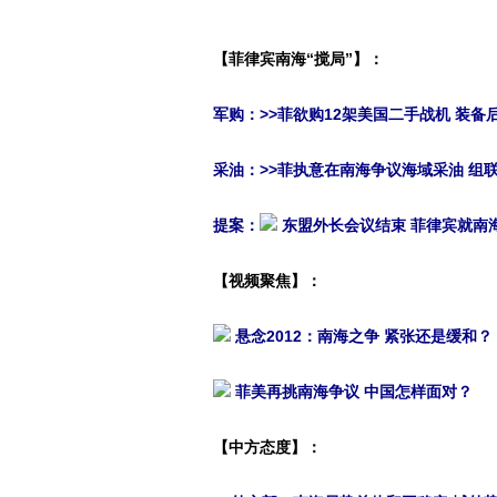
【菲律宾南海“搅局”】：
军购：
>>菲欲购12架美国二手战机 装
采油
：>>菲执意在南海争议海域采油 组
提案：
东盟外长会议结束 菲律宾就南
【视频聚焦】：
悬念2012：南海之争 紧张还是缓和？
菲美再挑南海争议 中国怎样面对？
【中方态度】：