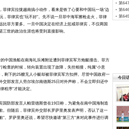
第6
菲律宾拉拢越南搞小动作，看来是铁了心要和中国玩一场“边
第6
第6
好玩，菲律宾也“玩不好”。先不说一旦菲中海军擦枪走火，菲律
远比菲方要多。一旦中国决定在经济上惩戒菲律宾，不仅两国
诺三世的政治生涯也将受到直接影响。
行的中国渔船在南海礼乐滩附近遭到菲律宾军方炮艇撞击。菲方
行检查的时候，转向装置出现了故障，失控相撞，纯属“小意
开，剩下的25艘无人小艇却被菲律宾军方扣押。尽管中国政府一
今日
外交部发言人劳尔埃尔南德斯25日对外声称，不会立即归还中
律程序”才能决定。
国防部发言人帕雷德斯曾在19日称，为避免在南中国海制造
歉。但随后，菲律宾外交部长罗萨里奥发表声明，否认了这一
道歉”。罗萨里奥还说，希望尽快邀请“第三方”来对此事件进行调