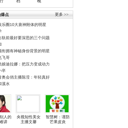
行
档
晚
劲爆点
更多 >>
娱乐圈10大衰神附体的明星
学
出轨前最好要深思的三个问题
和
领衔拥有神秘身份背景的明星
飞飞哥
姑娘迪拉娜：把压力变成动力
小卒
青奥会俏主播陈滢：年轻真好
和溪水
别人的
央视知性美女
智慧树：谨防
难讲
主播文馨
芒果皮炎