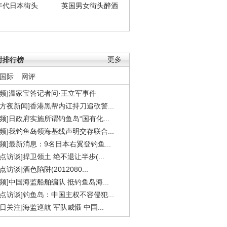
年代日本街头
英国男女街头醉酒
时排行榜
更多
国际
网评
视频]温家宝答记者问·王立军事件
东方夜新闻]香港黑帮内讧持刀追砍警...
视频]日政府实施所谓钓鱼岛“国有化...
视频]我钓鱼岛领海基线声明交存联合...
视频]最新消息：9名日本右翼登钓鱼...
焦点访谈]捍卫领土 绝不退让半步(...
点访谈]酒色陷阱(2012080...
视频]中国海监船舶编队 抵钓鱼岛海...
焦点访谈]钓鱼岛：中国主权不容侵犯...
今日关注]海监巡航 军队威慑 中国...