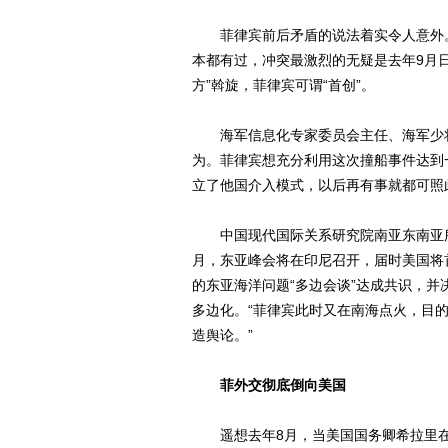
菲律宾前后矛盾的说法着实令人意外。
本都有过，冲突最激烈的无疑是去年9月
方”斡旋，菲律宾可谓“首创”。
海军信息化专家委员会主任、海军少将
为。菲律宾想充分利用这次撞船事件达到
立了他国介入模式，以后再有事就都可照
中国现代国际关系研究院南亚东南亚所
月，东亚峰会将在印尼召开，届时美国将
的东亚海洋问题“多边会谈”达成共识，
多边化。“菲律宾此时又在南海点火，目
造舆论。”
菲外交彻底倒向美国
遥想去年8月，当美国国务卿希拉里在