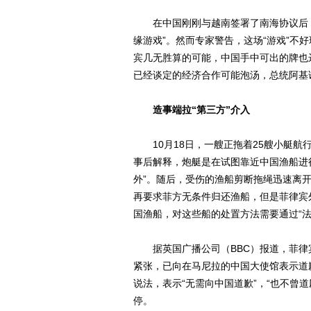
在中国刚刚与越南签署了南海协议后，
缘游戏”。然而专家警告，这场“游戏”不
宾几无胜算的可能，中国手中可出的牌也
已经谈定的经济合作可能泡汤，总统阿基
造事端拉“第三方”介入
10月18日，一艘正拖着25艘小艇航
事后解释，炮艇是在试图靠近中国渔船进
外”。随后，受伤的渔船剪断拖绳迅速离
再要求菲方无条件归还渔船，但是菲律宾
国渔船，对这些船的处置方法需要通过“法
据英国广播公司（BBC）报道，菲律宾
紧张，已向在马尼拉的中国大使馆表示道
说法，表示“无需向中国道歉”，“也不曾
停。