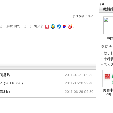
锘�
微博
责任编辑：李丹
接
】【
转发邮件
】【
】
【一键分享
】
中
微访谈
• 橙
• 十
• 老
问题热”
2011-07-21 09:35
20110720）
2011-07-20 22:40
美丽中
南海利益
2011-06-29 09:30
湿地