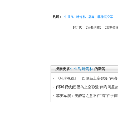
热词：
中业岛
叶海林
韩媒
菲律宾空军
【
打印
】【
我要纠错
】【
复制链
搜索更多
中业岛
叶海林
的新闻
《环球视线》：巴厘岛上空弥漫 “南海
[环球视线]巴厘岛上空弥漫“南海问题热”（
菲美军演：美醉翁之意不在“海”在乎