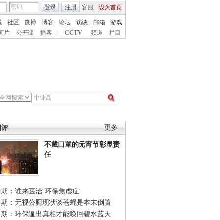
登录
注册
客服
设为首页
城
社区
微博
博客
论坛
访谈
邮箱
游戏
画片
公开课
播客
|
CCTV
频道
栏目
网评
更多
不戴口罩的元宵节彰显责
任
0期：谁来医治“环保焦虑症”
49期：无视公厕现状谈苍蝇是本末倒置
48期：环保逼出真相才能唤回碧水蓝天