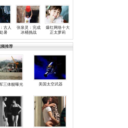
：古人
张泉灵：完成
爆红网络十大
处暑
冰桶挑战
正太萝莉
视频推荐
美国太空武器
军三体舰曝光