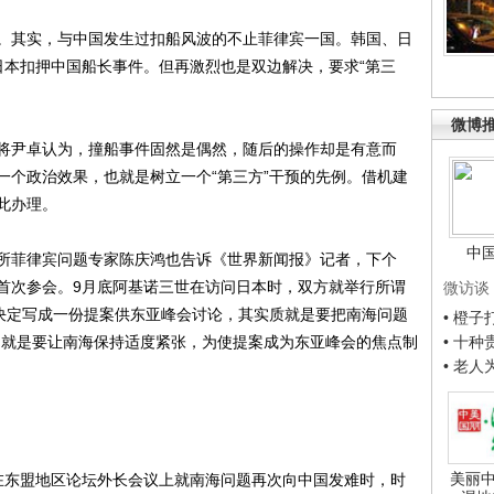
其实，与中国发生过扣船风波的不止菲律宾一国。韩国、日
日本扣押中国船长事件。但再激烈也是双边解决，要求“第三
微博
尹卓认为，撞船事件固然是偶然，随后的操作却是有意而
一个政治效果，也就是树立一个“第三方”干预的先例。借机建
此办理。
中
菲律宾问题专家陈庆鸿也告诉《世界新闻报》记者，下个
首次参会。9月底阿基诺三世在访问日本时，双方就举行所谓
微访谈
并决定写成一份提案供东亚峰会讨论，其实质就是要把南海问题
• 橙
的就是要让南海保持适度紧张，为使提案成为东亚峰会的焦点制
• 十
• 老
美丽中
东盟地区论坛外长会议上就南海问题再次向中国发难时，时