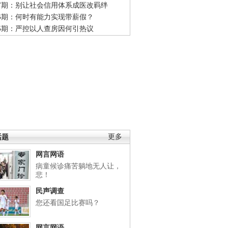
47期：别让社会信用体系成医改羁绊
46期：何时有能力实现带薪假？
45期：严控以人查房因何引热议
话题
更多
网言网语
病童候诊痛苦躺地无人让，
悲！
民声调查
您还看国足比赛吗？
网言网语