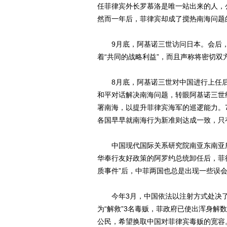
任菲律宾外长罗慕洛是唯一站出来的人，
然而一年后，菲律宾却成了搅热南海问题
9月底，阿基诺三世访问日本。会后，
着“共同的战略利益”，而且声称将密切双
8月底，阿基诺三世对中国进行上任后
和平对话解决南海问题，转眼阿基诺三世
署南海，以提升菲律宾海军的巡逻能力。
各国早早就南海行为新准则达成一致，只
中国现代国际关系研究院南亚东南亚所
华奉行友好政策的阿罗约总统卸任后，菲
质事件”后，中菲两国也总是出现一些误
今年3月，中国依法以注射方式处决了
为“解救”3名毒贩，菲政府已使出浑身解
公民，希望换取中国对菲律宾毒贩的宽容