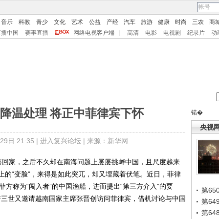
音乐
科教
青少
文化
艺术
公益
产经
汽车
旅游
健康
时尚
三农
商
直播中国
赛事直播
网络电视客户端
|
高清
电影
电视剧
纪录片
动
降温处理 将正中菲律宾下怀
锘�
央视
日 21:35 |
进入复兴论坛
| 来源：新华网
回家，之后不久却在南海问题上屡屡挑衅中国，且尺度越来
上的“变脸”，来得是如此突兀，却又埋藏着伏笔。近日，菲律
菲方称为“闯入者”的中国渔船，进而提出“第三方介入”的要
第65
基诺三世又邀请越南国家主席张晋创访问菲律宾，借机讨论与中国
第6
第6