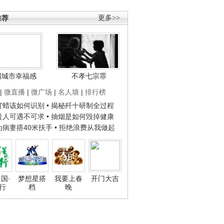
推荐
更多>>
国城市幸福感
不孝七宗罪
|
微直播
|
微广场
|
名人墙
|
排行榜
子打蜡该如何识别
• 揭秘歼十研制全过程
种贵人可遇不可求
• 抽烟是如何毁掉健康
人为病妻搭40米扶手
• 拒绝浪费从我做起
国·
梦想星搭
我要上春
开门大吉
行
档
晚