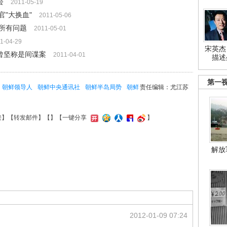
会
2011-05-19
"大换血"
2011-05-06
所有问题
2011-05-01
1-04-29
宋英杰
媒曾坚称是间谍案
2011-04-01
描述
第一
朝鲜领导人
朝鲜中央通讯社
朝鲜半岛局势
朝鲜
责任编辑：尤江苏
接
】【
转发邮件
】【
】
【一键分享
】
解放
2012-01-09 07:24