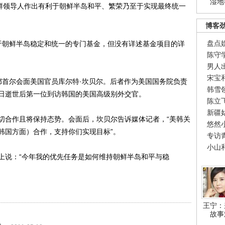
湿地
朝鲜领导人作出有利于朝鲜半岛和平、繁荣乃至于实现最终统一
博客
盘点
朝鲜半岛稳定和统一的专门基金，但没有详述基金项目的详
陈守
男人
宋宝
首尔会面美国官员库尔特·坎贝尔。后者作为美国国务院负责
韩雪
日逝世后第一位到访韩国的美国高级别外交官。
陈立
新疆
合作且将保持态势。会面后，坎贝尔告诉媒体记者，“美韩关
悠然
韩国方面）合作，支持你们实现目标”。
专访
小山
说：“今年我的优先任务是如何维持朝鲜半岛和平与稳
王宁：
故事