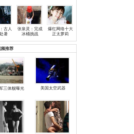
：古人
张泉灵：完成
爆红网络十大
处暑
冰桶挑战
正太萝莉
视频推荐
美国太空武器
军三体舰曝光