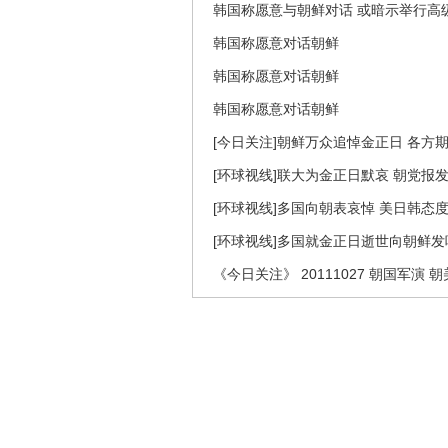
韩国称愿意与朝鲜对话 或暗示举行高
韩国称愿意对话朝鲜
韩国称愿意对话朝鲜
韩国称愿意对话朝鲜
[今日关注]朝鲜万众追悼金正日 各方期待
[环球视线]联大为金正日默哀 朝党报发社
[环球视线]多国向朝表哀悼 美日韩态度不
[环球视线]多国就金正日逝世向朝鲜发唁电
《今日关注》 20111027 朝国军演