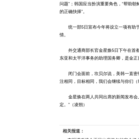
问题”；韩国应当扮演重要角色，“帮助
的正确抉择”。
统一部5日宣布今年将设立一项有助于
情。
外交通商部长官金星焕5日下午在首都
东亚和太平洋事务的助理国务卿，是金正
闭门会面前，坎贝尔说，美韩一直密切
注相同，目标相同，我们会继续与你们（
金星焕在两人共同出席的新闻发布会上
定。”（凌朔）
相关报道：