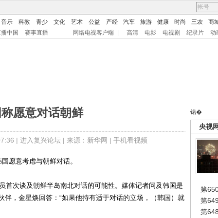
音乐
科教
青少
文化
艺术
公益
产经
汽车
旅游
健康
时尚
三农
商
直播中国
赛事直播
网络电视客户端
|
高清
电影
电视剧
纪录片
动
国称愿意对话朝鲜
锘�
央视
:36 |
进入复兴论坛
| 来源：新华网 |
手机看视频
国愿意考虑与朝鲜对话。
员首次谈及朝鲜半岛南北对话的可能性。媒体记者问及韩国是
第65
伙伴，金星焕回答：“如果他持有适于对话的立场，（韩国）就
第6
第6