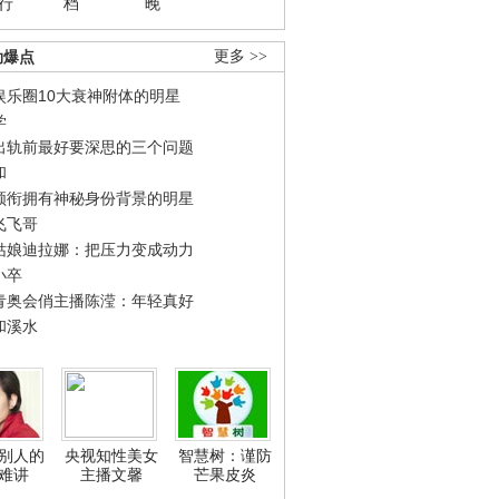
行
档
晚
劲爆点
更多 >>
娱乐圈10大衰神附体的明星
学
出轨前最好要深思的三个问题
和
领衔拥有神秘身份背景的明星
飞飞哥
姑娘迪拉娜：把压力变成动力
小卒
青奥会俏主播陈滢：年轻真好
和溪水
别人的
央视知性美女
智慧树：谨防
难讲
主播文馨
芒果皮炎