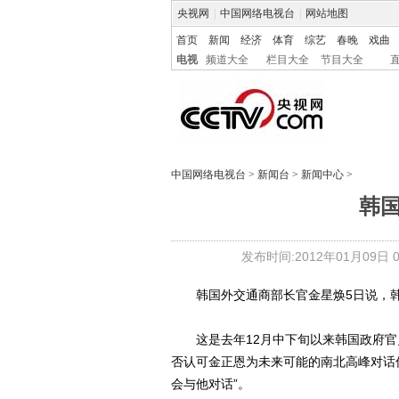
央视网
|
中国网络电视台
|
网站地图
首页
新闻
经济
体育
综艺
春晚
戏曲
电视
频道大全
栏目大全
节目大全
中国网络电视台
>
新闻台
>
新闻中心
>
韩
发布时间:2012年01月09日 07
韩国外交通商部长官金星焕5日说，韩
这是去年12月中下旬以来韩国政府官
否认可金正恩为未来可能的南北高峰对话
会与他对话”。