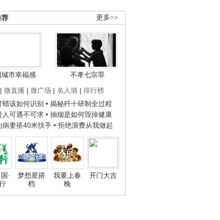
推荐
更多>>
国城市幸福感
不孝七宗罪
|
微直播
|
微广场
|
名人墙
|
排行榜
子打蜡该如何识别
• 揭秘歼十研制全过程
种贵人可遇不可求
• 抽烟是如何毁掉健康
人为病妻搭40米扶手
• 拒绝浪费从我做起
国·
梦想星搭
我要上春
开门大吉
行
档
晚