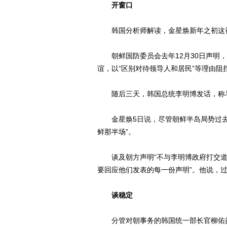
开窗口
韩国分析师解读，金星焕新年之初这番
朝鲜国防委员会去年12月30日声明，
谊，以“区别对待领导人和居民”等理由
随后三天，韩国总统李明博发话，称与
金星焕5日说，尽管朝鲜半岛局势过去两
鲜那半场”。
谈及朝方声明“不与李明博政府打交道”
要回应他们发表的每一份声明”。他说，
谈稳定
分管对朝事务的韩国统一部长官柳佑益