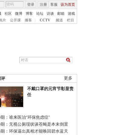
登录
注册
客服
设为首页
城
社区
微博
博客
论坛
访谈
邮箱
游戏
画片
公开课
播客
|
CCTV
频道
栏目
网评
更多
不戴口罩的元宵节彰显责
任
0期：谁来医治“环保焦虑症”
49期：无视公厕现状谈苍蝇是本末倒置
48期：环保逼出真相才能唤回碧水蓝天