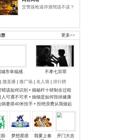
交警拔枪逼停酒驾该不该？
推荐
更多>>
国城市幸福感
不孝七宗罪
|
微直播
|
微广场
|
名人墙
|
排行榜
子打蜡该如何识别
• 揭秘歼十研制全过程
种贵人可遇不可求
• 抽烟是如何毁掉健康
人为病妻搭40米扶手
• 拒绝浪费从我做起
国·
梦想星搭
我要上春
开门大吉