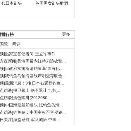
年代日本街头
英国男女街头醉酒
时排行榜
更多
国际
网评
视频]温家宝答记者问·王立军事件
东方夜新闻]香港黑帮内讧持刀追砍警...
视频]日政府实施所谓钓鱼岛“国有化...
视频]我钓鱼岛领海基线声明交存联合...
视频]最新消息：9名日本右翼登钓鱼...
焦点访谈]捍卫领土 绝不退让半步(...
点访谈]酒色陷阱(2012080...
视频]中国海监船舶编队 抵钓鱼岛海...
焦点访谈]钓鱼岛：中国主权不容侵犯...
今日关注]海监巡航 军队威慑 中国...