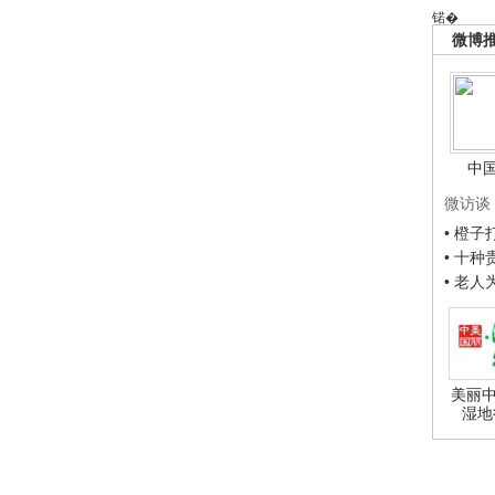
锘�
微博
中
微访谈
• 橙
• 十
• 老
美丽中
湿地