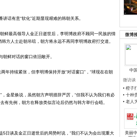
讲话有意“软化”近期显现艰难的韩朝关系。
朝鲜最高领导人金正日逝世后，李明博政府不顾同一民族的情
微博
阻挡韩方人士赴朝吊唁，朝方将永远不再同李明博政府打交道。
朝鲜对话的窗口依旧敞开。
中
年持续紧张，但李明博保持开放“对话窗口”，“球现在在朝
微访谈
• 橙
，金星焕说，虽然朝方声明措辞严厉，“但我不认为我们有必
• 十
• 老
过去有先例，朝方在释放类似言论后仍然与韩方举行会晤。
美丽中
5日谈及金正日逝世后的局势时说，“我们不认为会出现重大