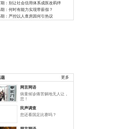
47期：别让社会信用体系成医改羁绊
46期：何时有能力实现带薪假？
45期：严控以人查房因何引热议
话题
更多
网言网语
病童候诊痛苦躺地无人让，
悲！
民声调查
您还看国足比赛吗？
网言网语