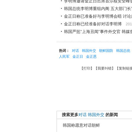
李明博邀请金正日出席首尔核安全峰
韩国总统李明博重组内阁 五大部门长官
金正日称已准备好与李明博会晤 讨论
金正日称已经准备好对话李明博
201
韩国严惩“上海丑闻”事件外交官 韩
热词：
对话
韩国外交
朝鲜国防
韩国总统
人民军
金正日
金正恩
【
打印
】【
我要纠错
】【
复制链
搜索更多
对话
韩国外交
的新闻
韩国称愿意对话朝鲜