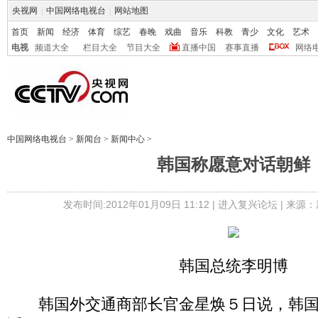
央视网
|
中国网络电视台
|
网站地图
首页
新闻
经济
体育
综艺
春晚
戏曲
音乐
科教
青少
文化
艺术
电视
频道大全
栏目大全
节目大全
直播中国
赛事直播
网络
中国网络电视台
>
新闻台
>
新闻中心
>
韩国称愿意对话朝鲜
发布时间:2012年01月09日 11:12 |
进入复兴论坛
| 来源：
韩国总统李明博
韩国外交通商部长官金星焕５日说，韩国