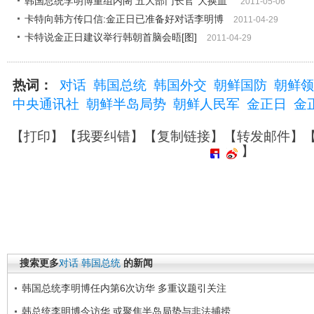
韩国总统李明博重组内阁 五大部门长官"大换血"
2011-05-06
卡特向韩方传口信:金正日已准备好对话李明博
2011-04-29
卡特说金正日建议举行韩朝首脑会晤[图]
2011-04-29
热词：
对话
韩国总统
韩国外交
朝鲜国防
朝鲜领
中央通讯社
朝鲜半岛局势
朝鲜人民军
金正日
金
【
打印
】【
我要纠错
】【
复制链接
】【
转发邮件
】
】
搜索更多
对话
韩国总统
的新闻
韩国总统李明博任内第6次访华 多重议题引关注
韩总统李明博今访华 或聚焦半岛局势与非法捕捞