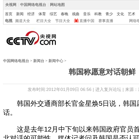
央视网
|
中国网络电视台
|
网站地图
首页
新闻
经济
体育
综艺
春晚
戏曲
音乐
科教
青少
文化
艺术
电视
频道大全
栏目大全
节目大全
直播中国
赛事直播
网络
中国网络电视台
>
新闻台
>
新闻中心
>
韩国称愿意对话朝鲜
发布时间:2012年01月09日 06:56 |
进入复兴论坛
| 来源：
韩国外交通商部长官金星焕5日说，韩国
话。
这是去年12月中下旬以来韩国政府官员首
北对话的可能性。媒体记者问及韩国是否认