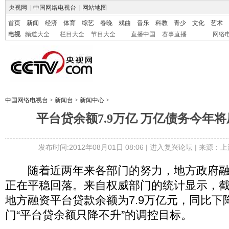
央视网
|
中国网络电视台
|
网站地图
首页
新闻
经济
体育
综艺
春晚
戏曲
音乐
科教
青少
文化
艺术
电视
频道大全
栏目大全
节目大全
直播中国
赛事直播
网络
中国网络电视台
>
新闻台
>
新闻中心
>
平台贷余额7.9万亿 万亿债务今年
发布时间:2012年08月01日 08:06 |
进入复兴论坛
| 来源：上
随着近两年来各部门的努力，地方政府融
正在平稳回落。来自权威部门的统计显示，截
地方融资平台贷款余额为7.9万亿元，同比下降
门“平台贷余额只降不升”的调控目标。