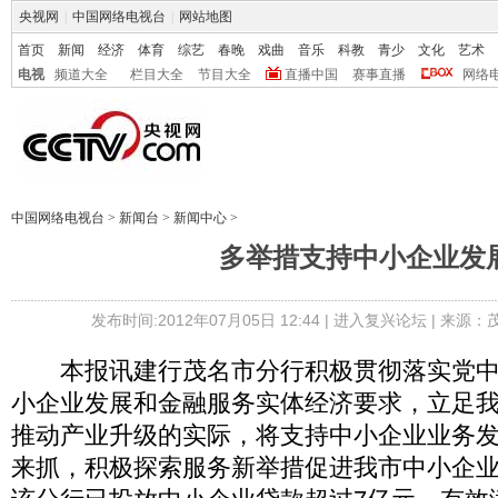
央视网
|
中国网络电视台
|
网站地图
首页
新闻
经济
体育
综艺
春晚
戏曲
音乐
科教
青少
文化
艺术
电视
频道大全
栏目大全
节目大全
直播中国
赛事直播
网络
中国网络电视台
>
新闻台
>
新闻中心
>
多举措支持中小企业发
发布时间:2012年07月05日 12:44 |
进入复兴论坛
| 来源：
本报讯建行茂名市分行积极贯彻落实党中
小企业发展和金融服务实体经济要求，立足
推动产业升级的实际，将支持中小企业业务
来抓，积极探索服务新举措促进我市中小企