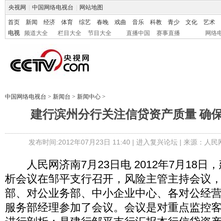
央视网
|
中国网络电视台
|
网站地图
首页
新闻
经济
体育
综艺
春晚
戏曲
音乐
科教
青少
文化
艺术
电视
频道大全
栏目大全
节目大全
直播中国
赛事直播
网络
中国网络电视台
>
新闻台
>
新闻中心
>
建行滨州分行关注信贷资产质量 确
发布时间:2012年07月23日 11:40 |
进入复兴论坛
| 来源：人民
人民网济南7月23日电 2012年7月18日
析会议在邹平支行召开，风险主管主持会议
部、对公业务部、中小企业中心、各对公经
服务部经理参加了会议。会议是对重点监控