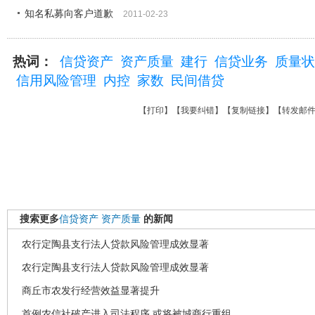
知名私募向客户道歉
2011-02-23
热词：
信贷资产
资产质量
建行
信贷业务
质量状
信用风险管理
内控
家数
民间借贷
【
打印
】【
我要纠错
】【
复制链接
】【
转发邮
搜索更多
信贷资产
资产质量
的新闻
农行定陶县支行法人贷款风险管理成效显著
农行定陶县支行法人贷款风险管理成效显著
商丘市农发行经营效益显著提升
首例农信社破产进入司法程序 或将被城商行重组