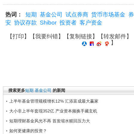
热词：
短期
基金公司
试点券商
货币市场基金
券
安
协议存款
Shibor
投资者
客户资金
【
打印
】【
我要纠错
】【
复制链接
】【
转发邮件
】
】
搜索更多
短期
基金公司
的新闻
上半年基金管理规模增长12% 汇添富成最大赢家
大小非上半年套现352亿 产业资本频换手藏玄机
短期理财基金风光不再 首发缩水赎回压力大
如何更健康的投资？