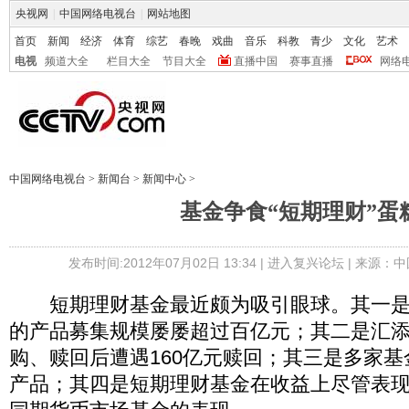
央视网
|
中国网络电视台
|
网站地图
首页
新闻
经济
体育
综艺
春晚
戏曲
音乐
科教
青少
文化
艺术
电视
频道大全
栏目大全
节目大全
直播中国
赛事直播
网络
中国网络电视台
>
新闻台
>
新闻中心
>
基金争食“短期理财”蛋
发布时间:2012年07月02日 13:34 |
进入复兴论坛
| 来源：中
短期理财基金最近颇为吸引眼球。其一是
的产品募集规模屡屡超过百亿元；其二是汇添
购、赎回后遭遇160亿元赎回；其三是多家
产品；其四是短期理财基金在收益上尽管表