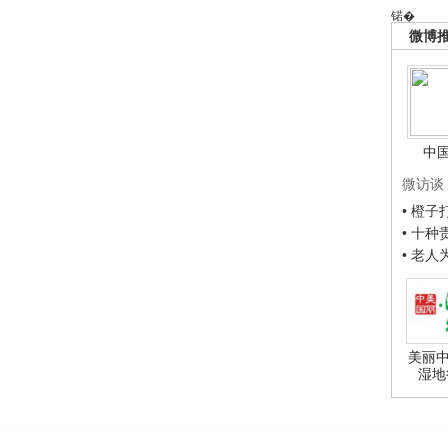
锘�
微博
中
微访谈
• 橙
• 十
• 老
美丽中
湿地