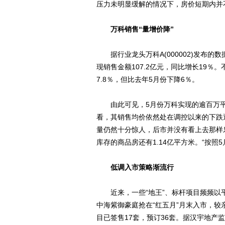
压力未明显缓解的情况下，房价短期内并
万科销售“量增价降”
据行业龙头万科A(000002)发布的数据
现销售金额107.2亿元，同比增长19％
7.8％，但比去年5月份下降6％。
由此可见，5月份万科实现的逾百万平
看，其销售均价依然处在调控以来的下跌
量仍然十分惊人，后市并没有看上去那样
库存的商品房还有1.14亿平方米。“按照
低调入市策略渐流行
近来，一些“地王”、标杆项目频频以平
中海紫御豪庭抢在“红五月”月末入市，较
目已签售17套，预订36套。据汉宇地产监