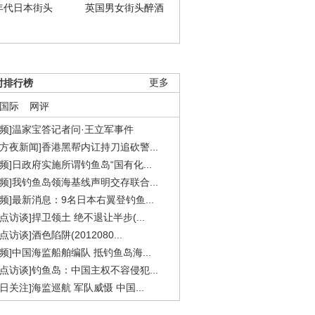
年代日本街头
英国男女街头醉酒
时排行榜
更多
国际
网评
视频]温家宝答记者问·王立军事件
东方夜新闻]香港黑帮内讧持刀追砍警...
视频]日政府实施所谓钓鱼岛“国有化...
视频]我钓鱼岛领海基线声明交存联合...
视频]最新消息：9名日本右翼登钓鱼...
焦点访谈]捍卫领土 绝不退让半步(...
点访谈]酒色陷阱(2012080...
视频]中国海监船舶编队 抵钓鱼岛海...
焦点访谈]钓鱼岛：中国主权不容侵犯...
今日关注]海监巡航 军队威慑 中国...