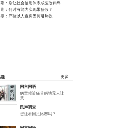
47期：别让社会信用体系成医改羁绊
46期：何时有能力实现带薪假？
45期：严控以人查房因何引热议
话题
更多
网言网语
病童候诊痛苦躺地无人让，
悲！
民声调查
您还看国足比赛吗？
网言网语