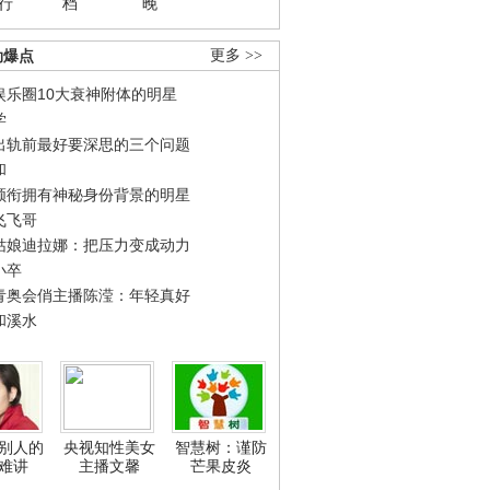
行
档
晚
劲爆点
更多 >>
娱乐圈10大衰神附体的明星
学
出轨前最好要深思的三个问题
和
领衔拥有神秘身份背景的明星
飞飞哥
姑娘迪拉娜：把压力变成动力
小卒
青奥会俏主播陈滢：年轻真好
和溪水
别人的
央视知性美女
智慧树：谨防
难讲
主播文馨
芒果皮炎