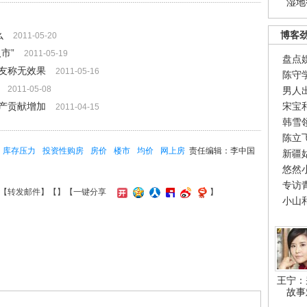
湿地
么
博客
2011-05-20
市”
2011-05-19
盘点
友称无效果
2011-05-16
陈守
2011-05-08
男人
产贡献增加
宋宝
2011-04-15
韩雪
陈立
库存压力
投资性购房
房价
楼市
均价
网上房
责任编辑：李中国
新疆
悠然
专访
【
转发邮件
】【
】
【一键分享
】
小山
王宁：
故事