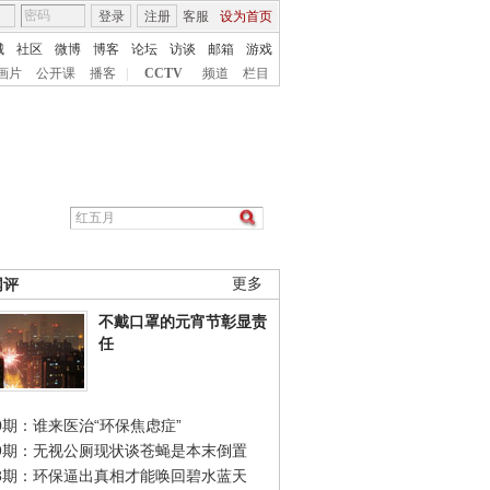
登录
注册
客服
设为首页
城
社区
微博
博客
论坛
访谈
邮箱
游戏
画片
公开课
播客
|
CCTV
频道
栏目
网评
更多
不戴口罩的元宵节彰显责
任
0期：谁来医治“环保焦虑症”
49期：无视公厕现状谈苍蝇是本末倒置
48期：环保逼出真相才能唤回碧水蓝天