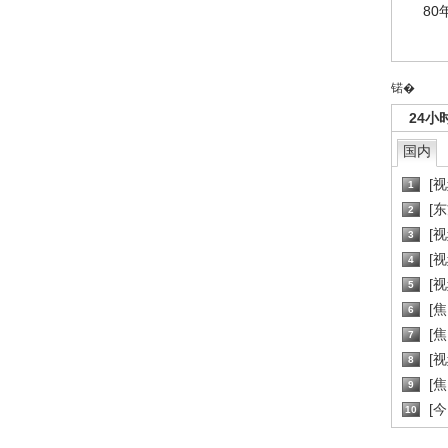
80
锘�
24小
国内
[
1
[
2
[
3
[
4
[
5
[
6
[焦
7
[
8
[
9
[
10