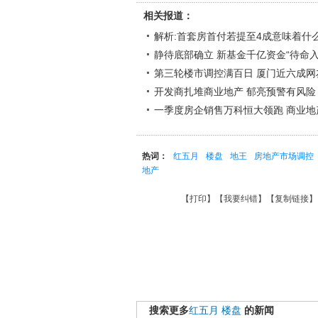
相关报道：
解析:首套房首付若提至4成意味着什
静待底部确立 新基金千亿资金“待命入
第三轮楼市调控满百日 厦门近六成网
开发商扎堆商业地产 郁亮预警有风险
一季度房企销售万科恒大领跑 商业地
热词：
红五月
楼盘
地王
房地产市场调控
地产
【
打印
】【
我要纠错
】【
复制链接
】
搜索更多
红五月
楼盘
的新闻