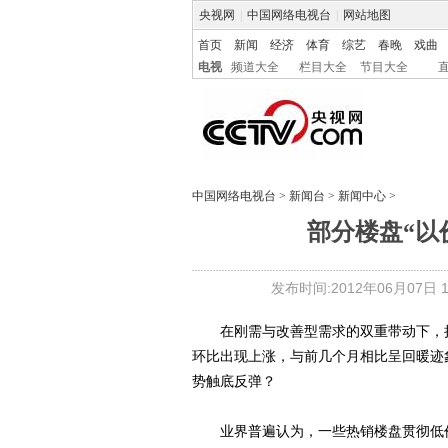
央视网
|
中国网络电视台
|
网站地图
首页
新闻
经济
体育
综艺
春晚
戏曲
电视
频道大全
栏目大全
节目大全
中国网络电视台
>
新闻台
>
新闻中心
>
部分楼盘“以
发布时间:2012年06月07日 15
在刚需与改善型需求的双重带动下，持
环比出现上涨，与前几个月相比呈回暖迹象
势触底反弹？
业界普遍认为，一些热销楼盘贯彻低价