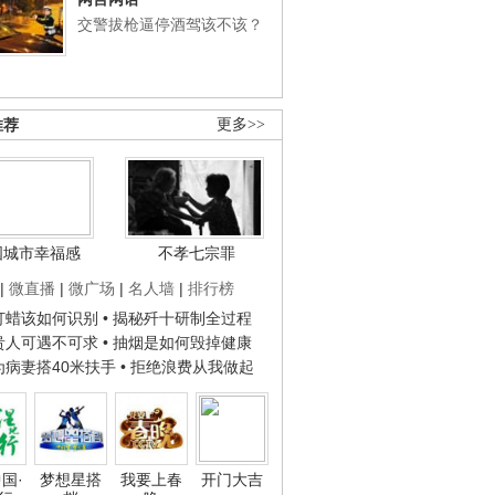
交警拔枪逼停酒驾该不该？
推荐
更多>>
国城市幸福感
不孝七宗罪
|
微直播
|
微广场
|
名人墙
|
排行榜
子打蜡该如何识别
• 揭秘歼十研制全过程
种贵人可遇不可求
• 抽烟是如何毁掉健康
人为病妻搭40米扶手
• 拒绝浪费从我做起
国·
梦想星搭
我要上春
开门大吉