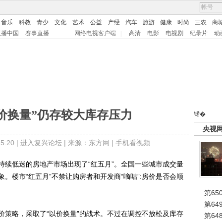
音乐
科教
青少
文化
艺术
公益
产经
汽车
旅游
健康
时尚
三农
商
直播中国
赛事直播
网络电视客户端
|
高清
电影
电视剧
纪录片
动
价换量”仍存较大库存压力
锘�
央视
:20 |
进入复兴论坛
| 来源：东方网 |
手机看视频
续低迷的房地产市场出现了“红五月”。全国一些城市成交量
。楼市“红五月”不禁让购房者和开发商“嘀咕”:房价是否会顺
第65
第6
策略，采取了“以价换量”的战术。不过在调控不放松及库存
第6