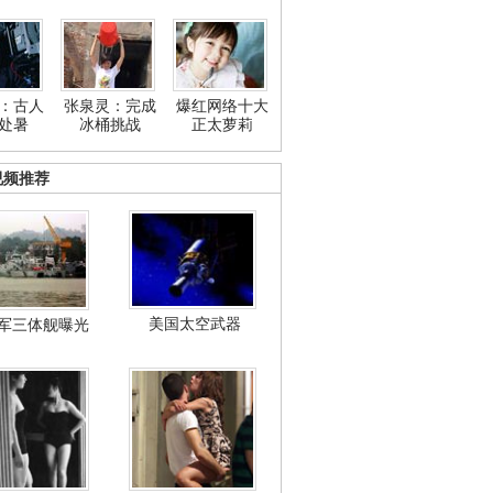
：古人
张泉灵：完成
爆红网络十大
处暑
冰桶挑战
正太萝莉
视频推荐
美国太空武器
军三体舰曝光