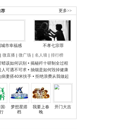
推荐
更多>>
国城市幸福感
不孝七宗罪
|
微直播
|
微广场
|
名人墙
|
排行榜
子打蜡该如何识别
• 揭秘歼十研制全过程
种贵人可遇不可求
• 抽烟是如何毁掉健康
人为病妻搭40米扶手
• 拒绝浪费从我做起
国·
梦想星搭
我要上春
开门大吉
行
档
晚