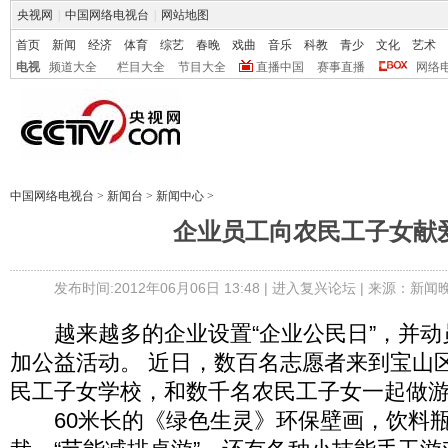
央视网
|
中国网络电视台
|
网站地图
首页
新闻
经济
体育
综艺
春晚
戏曲
音乐
科教
青少
文化
艺术
电视
频道大全
栏目大全
节目大全
直播中国
赛事直播
网络
中国网络电视台
>
新闻台
>
新闻中心
>
企业员工向农民工子女献
发布时间:2012年06月06日 13:48 |
进入复兴论坛
| 来源：新闻
越来越多的企业设置“企业公民日”，并动
加公益活动。 近日，数百名志愿者来到宝山
民工子女学校，和数千名农民工子女一起做
60米长的《绿色生灵》环保壁画，饮料瓶