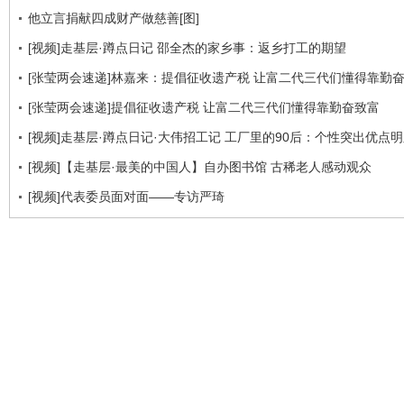
他立言捐献四成财产做慈善[图]
[视频]走基层·蹲点日记 邵全杰的家乡事：返乡打工的期望
[张莹两会速递]林嘉来：提倡征收遗产税 让富二代三代们懂得靠勤
[张莹两会速递]提倡征收遗产税 让富二代三代们懂得靠勤奋致富
[视频]走基层·蹲点日记·大伟招工记 工厂里的90后：个性突出优点
[视频]【走基层·最美的中国人】自办图书馆 古稀老人感动观众
[视频]代表委员面对面——专访严琦