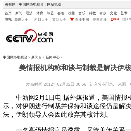
央视网
|
中国网络电视台
|
网站地图
首页
新闻
经济
体育
综艺
春晚
戏曲
音乐
科教
青少
文化
艺术
电视
频道大全
栏目大全
节目大全
直播中国
赛事直播
网络
中国网络电视台
>
新闻台
>
新闻中心
>
美情报机构称和谈与制裁是解决伊
发布时间:2012年02月02日 08:56 |
进入复兴论坛
| 来源：
中新网2月1日电 据外媒报道，美国情报机
示，对伊朗进行制裁并保持和谈途径仍是解
法，伊朗领导人会因此放弃其核计划。
一名高级情报官员透露，尽管美伊关系一