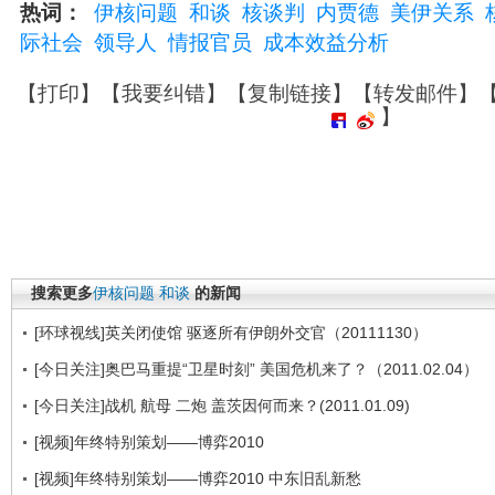
热词：
伊核问题
和谈
核谈判
内贾德
美伊关系
际社会
领导人
情报官员
成本效益分析
【
打印
】【
我要纠错
】【
复制链接
】【
转发邮件
】
】
搜索更多
伊核问题
和谈
的新闻
[环球视线]英关闭使馆 驱逐所有伊朗外交官（20111130）
[今日关注]奥巴马重提“卫星时刻” 美国危机来了？（2011.02.04）
[今日关注]战机 航母 二炮 盖茨因何而来？(2011.01.09)
[视频]年终特别策划——博弈2010
[视频]年终特别策划——博弈2010 中东旧乱新愁