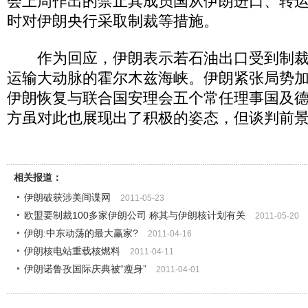
会上周作出的禁止其成员国从伊朗进口、转
时对伊朗央行采取制裁等措施。
作为回应，伊朗表示若石油出口受到制裁
运输大动脉的霍尔木兹海峡。伊朗紧张局势
伊朗恢复与联合国安理会五个常任理事国及
方虽对此也展现出了积极的姿态，但谈判前
相关报道：
伊朗破获涉美间谍网
2011-05-23
欧盟要制裁100多家伊朗公司 称其与伊朗核计划有关
2011-05-20
伊朗:中东动荡的最大赢家?
2011-04-16
伊朗核电站重载核燃料
2011-04-11
伊朗诺鲁孜国际庆典被“瘦身”
2011-04-01