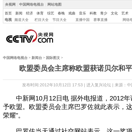
央视网
|
中国网络电视台
|
网站地图
首页
新闻
经济
体育
综艺
春晚
戏曲
音乐
科教
青少
文化
艺术
电视
频道大全
栏目大全
节目大全
直播中国
赛事直播
网络
中国网络电视台
>
新闻台
>
国际图文
>
欧盟委员会主席称欧盟获诺贝尔和
发布时间:2012年10月12日 17:53 |
进入复兴论坛
| 来源：中
中新网10月12日电 据外电报道，2012年
予欧盟。欧盟委员会主席巴罗佐就此表示，这
荣耀”。
巴罗佐当天通过社交网站表示，这一奖项