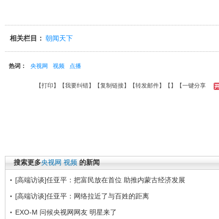
相关栏目：
朝闻天下
热词：
央视网
视频
点播
【
打印
】【
我要纠错
】【
复制链接
】【
转发邮件
】【
】
【一键分享
搜索更多
央视网
视频
的新闻
[高端访谈]任亚平：把富民放在首位 助推内蒙古经济发展
[高端访谈]任亚平：网络拉近了与百姓的距离
EXO-M 问候央视网网友 明星来了