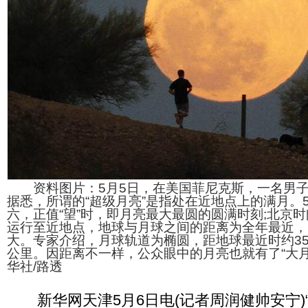
资料图片：5月5日，在美国菲尼克斯，一名男子
据悉，所谓的“超级月亮”是指处在近地点上的满月。
六，正值“望”时，即月亮最大最圆的圆满时刻;北京时
运行至近地点，地球与月球之间的距离为全年最近，
大。专家介绍，月球轨道为椭圆，距地球最近时约35
公里。因距离不一样，公众眼中的月亮也就有了“大月亮
华社/路透
新华网天津5月6日电(记者周润健帅安宁)