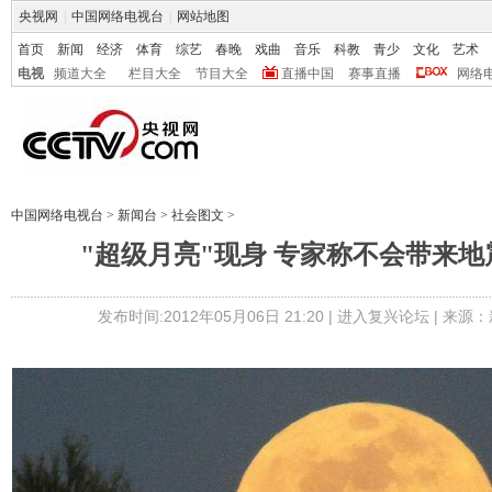
央视网
|
中国网络电视台
|
网站地图
首页
新闻
经济
体育
综艺
春晚
戏曲
音乐
科教
青少
文化
艺术
电视
频道大全
栏目大全
节目大全
直播中国
赛事直播
网络
中国网络电视台
>
新闻台
>
社会图文
>
"超级月亮"现身 专家称不会带来
发布时间:2012年05月06日 21:20 |
进入复兴论坛
| 来源：