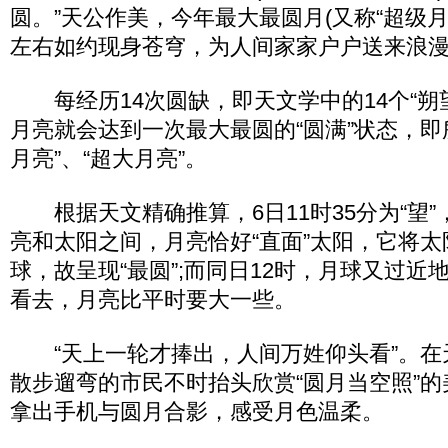
圆。”天公作美，今年最大最圆月(又称“超级月亮
左右如约现身苍穹，为人间家家户户送来浪
每经历14次圆缺，即天文学中的14个“朔望月
月亮就会达到一次最大最圆的“圆满”状态，即所
月亮”、“超大月亮”。
根据天文精确推算，6日11时35分为“望”
亮和太阳之间，月亮恰好“直面”太阳，它将
球，故呈现“最圆”;而同日12时，月球又过近
看去，月亮比平时要大一些。
“天上一轮才捧出，人间万姓仰头看”。在
散步遛弯的市民不时抬头欣赏“圆月当空照”
拿出手机与圆月合影，感受月色温柔。