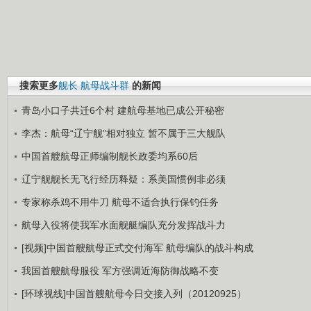
搜索更多
舰长
航母战斗群
的新闻
青岛小口子共迁6个村 建航母基地已成公开秘密
李杰：航母“辽宁舰”相对独立 暂不属于三大舰队
中国首艘航母正师编制舰长政委均系60后
辽宁舰舰长无飞行经历释疑：系美国惯例非必须
专家称杀鸡不用牛刀 航母不适合执行保钓任务
航母入役将使我军水面舰艇编队充分发挥战斗力
[视频]中国首艘航母正式交付海军 航母编队的战斗构成
我国首艘航母服役 军方强调近海防御战略不变
[环球视线]中国首艘航母今日交接入列（20120925）