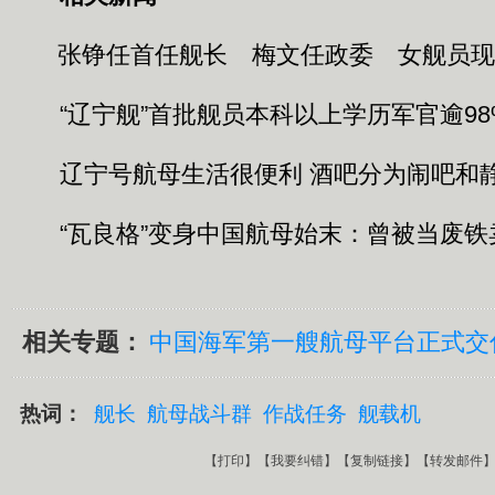
张铮任首任舰长
梅文任政委
女舰员现
“辽宁舰”首批舰员本科以上学历军官逾98
辽宁号航母生活很便利 酒吧分为闹吧和
“瓦良格”变身中国航母始末：曾被当废铁
相关专题：
中国海军第一艘航母平台正式交
热词：
舰长
航母战斗群
作战任务
舰载机
【
打印
】【
我要纠错
】【
复制链接
】【
转发邮件