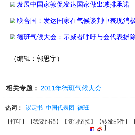
发展中国家敦促发达国家做出减排承诺
联合国：发达国家在气候谈判中表现消
德班气候大会：示威者呼吁与会代表摒
（编辑：郭思宇）
相关专题：
2011年德班气候大会
热词：
议定书
中国代表团
德班
【
打印
】【
我要纠错
】【
复制链接
】【
转发邮件
】
】