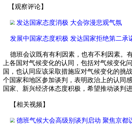
【观察评论】
发达国家态度消极 大会弥漫悲观气氛
发展中国家态度积极 发达国家拒绝第二承
德班会议既有有利因素，也有不利因素。有
上各国对气候变化的认同，包括对气候变化
国，也认同应该采取措施应对气候变化的挑战
个国家和地区参加谈判，表明政治上的认同
国家、新兴经济体态度积极，希望推动谈判
【相关视频】
德班气候大会高级别谈判启动 聚焦京都