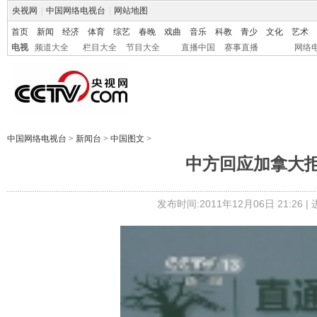
央视网
|
中国网络电视台
|
网站地图
首页
新闻
经济
体育
综艺
春晚
戏曲
音乐
科教
青少
文化
艺术
电视
频道大全
栏目大全
节目大全
直播中国
赛事直播
网络
中国网络电视台
>
新闻台
>
中国图文
>
中方回应加拿大
发布时间:2011年12月06日 21:26 |