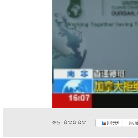
评分
排行榜
意