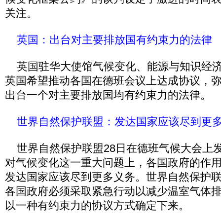
关注。
英国：出台对主要排放国有约束力的法律
英国驻华大使馆气候变化、能源与知识经济
英国希望推动各国在德班会议上达成协议，
出台一个对主要排放国均有约束力的法律。
世界自然保护联盟：发达国家应该尽到更
世界自然保护联盟28日在德班气候大会上
对气候变化这一重大问题上，各国政府的作
发达国家应该尽到更多义务。世界自然保护
各国政府必须采取紧急行动以减少温室气体
以一种有约束力的协议方式确定下来。