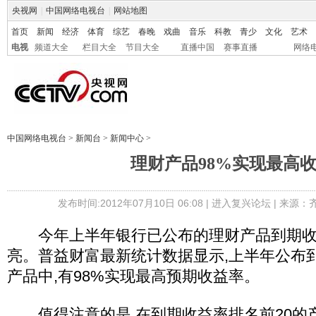
央视网
|
中国网络电视台
|
网站地图
首页
新闻
经济
体育
综艺
春晚
戏曲
音乐
科教
青少
文化
艺术
电视
频道大全
栏目大全
节目大全
直播中国
赛事直播
网络
中国网络电视台
>
新闻台
>
新闻中心
>
理财产品98%实现最高
发布时间:2012年07月10日 06:08 |
进入复兴论坛
| 来源：
今年上半年银行已公布的理财产品到期收
亮。普益财富最新统计数据显示,上半年公布到
产品中,有98%实现最高预期收益率。
值得注意的是,在到期收益率排名前20的产