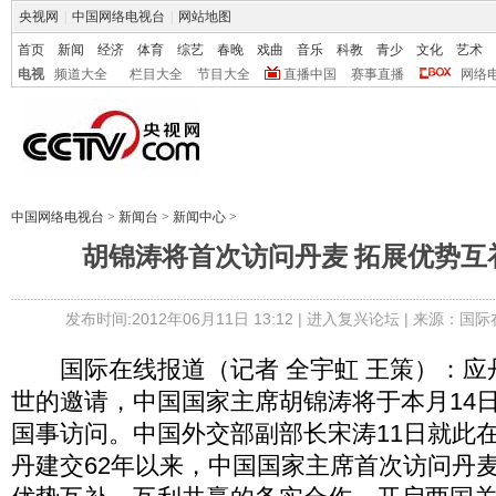
央视网
|
中国网络电视台
|
网站地图
首页
新闻
经济
体育
综艺
春晚
戏曲
音乐
科教
青少
文化
艺术
电视
频道大全
栏目大全
节目大全
直播中国
赛事直播
网络
中国网络电视台
>
新闻台
>
新闻中心
>
胡锦涛将首次访问丹麦 拓展优势互
发布时间:2012年06月11日 13:12 |
进入复兴论坛
| 来源：国
国际在线报道（记者 全宇虹 王策）：应
世的邀请，中国国家主席胡锦涛将于本月14日
国事访问。中国外交部副部长宋涛11日就此
丹建交62年以来，中国国家主席首次访问丹