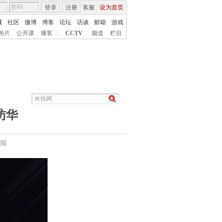
登录
注册
客服
设为首页
城
社区
微博
博客
论坛
访谈
邮箱
游戏
画片
公开课
播客
|
CCTV
频道
栏目
访华
频