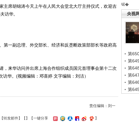
锘�
家主席胡锦涛今天上午在人民大会堂北大厅主持仪式，欢迎吉
央视
耶夫访华。
、第一副总理、外交部长、经济和反垄断政策部部长等政府高
第65
第6
第6
请，来华访问并出席上海合作组织成员国元首理事会第十二次
第6
次访华。(视频编辑：邓喜婷 文字编辑：刘洁）
第6
第6
责任编辑：刘一
【
转发邮件
】【
】
【一键分享
】