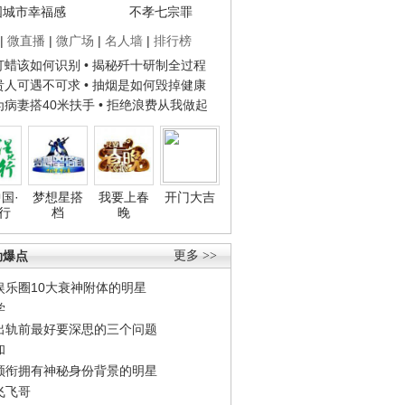
国城市幸福感
不孝七宗罪
|
微直播
|
微广场
|
名人墙
|
排行榜
子打蜡该如何识别
• 揭秘歼十研制全过程
种贵人可遇不可求
• 抽烟是如何毁掉健康
人为病妻搭40米扶手
• 拒绝浪费从我做起
国·
梦想星搭
我要上春
开门大吉
行
档
晚
劲爆点
更多 >>
娱乐圈10大衰神附体的明星
学
出轨前最好要深思的三个问题
和
领衔拥有神秘身份背景的明星
飞飞哥