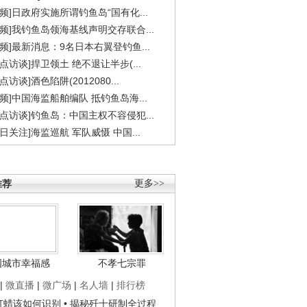
视频]日政府实施所谓钓鱼岛“国有化...
视频]我钓鱼岛领海基线声明交存联合...
视频]最新消息：9名日本右翼登钓鱼...
焦点访谈]捍卫领土 绝不退让半步(...
点访谈]酒色陷阱(2012080...
视频]中国海监船舶编队 抵钓鱼岛海...
焦点访谈]钓鱼岛：中国主权不容侵犯...
今日关注]海监巡航 军队威慑 中国...
推荐
更多>>
国城市幸福感
不孝七宗罪
|
微直播
|
微广场
|
名人墙
|
排行榜
子打蜡该如何识别
• 揭秘歼十研制全过程