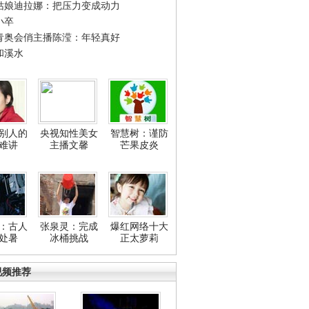
姑娘迪拉娜：把压力变成动力
小卒
青奥会俏主播陈滢：年轻真好
和溪水
别人的
央视知性美女
智慧树：谨防
难讲
主播文馨
芒果皮炎
：古人
张泉灵：完成
爆红网络十大
处暑
冰桶挑战
正太萝莉
视频推荐