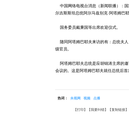
中国网络电视台消息（新闻联播）：国
尔吉斯斯坦总统阿尔马兹别克·阿塔姆巴
国务委员戴秉国等出席欢迎仪式。
随同阿塔姆巴耶夫来访的有：总统夫人
级官员。
阿塔姆巴耶夫总统是应胡锦涛主席的邀
会议的。这是阿塔姆巴耶夫就任总统后首
热词：
央视网
视频
点播
【
打印
】【
我要纠错
】【
复制链接
】