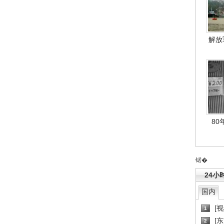
解放
80
锘�
24小
国内
[
1
[
2