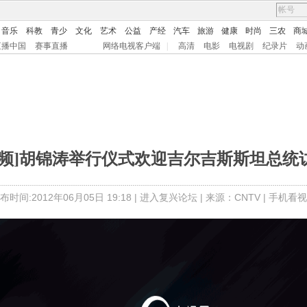
音乐
科教
青少
文化
艺术
公益
产经
汽车
旅游
健康
时尚
三农
商
直播中国
赛事直播
网络电视客户端
|
高清
电影
电视剧
纪录片
动
视频]胡锦涛举行仪式欢迎吉尔吉斯斯坦总统
布时间:2012年06月05日 19:18 |
进入复兴论坛
| 来源：CNTV |
手机看视