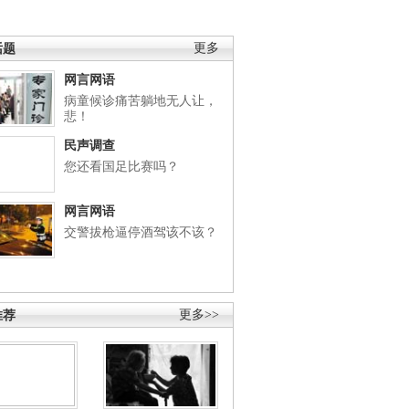
话题
更多
网言网语
病童候诊痛苦躺地无人让，
悲！
民声调查
您还看国足比赛吗？
网言网语
交警拔枪逼停酒驾该不该？
推荐
更多>>