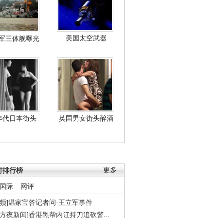
美国太空武器
军三体舰曝光
年代日本街头
英国男女街头醉酒
时排行榜
更多
国际
网评
视频]温家宝答记者问·王立军事件
东方夜新闻]香港黑帮内讧持刀追砍警...