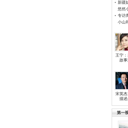
新疆
悠然
专访
小山
王宁：
故事
宋英杰
描述
第一