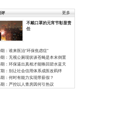
网评
更多
不戴口罩的元宵节彰显责
任
0期：谁来医治“环保焦虑症”
49期：无视公厕现状谈苍蝇是本末倒置
48期：环保逼出真相才能唤回碧水蓝天
47期：别让社会信用体系成医改羁绊
46期：何时有能力实现带薪假？
45期：严控以人查房因何引热议