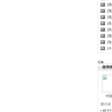
[
3
[
4
[
5
[
6
[焦
7
[
8
[
9
[
10
锘�
微博
中
微访谈
• 橙