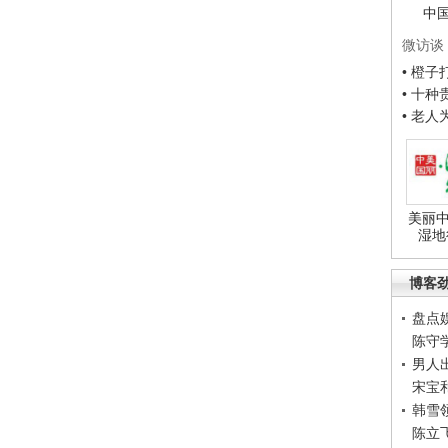
中
微访谈
• 橙
• 十
• 老
美丽中
湿地
博客
盘点
陈守
男人
宋宝
韩雪
陈立