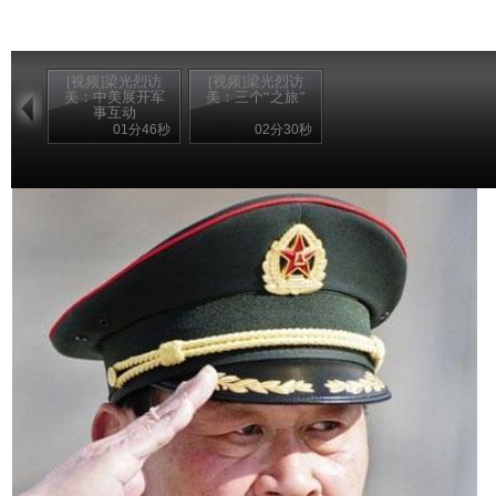
[视频]梁光烈访
[视频]梁光烈访
美：中美展开军
美：三个“之旅”
事互动
01分46秒
02分30秒