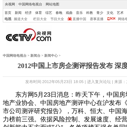
央视网
|
中国网络电视台
|
网站地图
首页
新闻
经济
体育
综艺
春晚
戏曲
音乐
科教
青少
文化
艺术
电视
频道大全
栏目大全
节目大全
直播中国
赛事直播
网络
中国网络电视台
>
新闻台
>
新闻中心
>
2012中国上市房企测评报告发布 深
发布时间:2012年05月23日 18:05 |
进入复兴论坛
| 来源：
东方网5月23日消息：昨天下午，中国房
地产业协会、中国房地产测评中心在沪发布《2
市公司测评研究报告》，万科、恒大、中国
力榜前三强。依据风险控制、发展速度、经