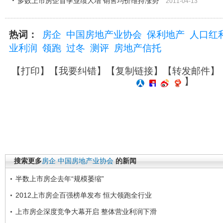
多数上市房企首季业绩大增 销售均价维持涨势
2011-04-13
热词：
房企
中国房地产业协会
保利地产
人口红
业利润
领跑
过冬
测评
房地产信托
【
打印
】【
我要纠错
】【
复制链接
】【
转发邮件
】
】
搜索更多
房企
中国房地产业协会
的新闻
半数上市房企去年“规模萎缩”
2012上市房企百强榜单发布 恒大领跑全行业
上市房企深度竞争大幕开启 整体营业利润下滑