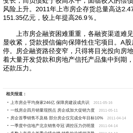
变长，而负债处于较高水平，面临较大的偿
风险上升。2011年上市房企存货总量高达2.
151.35亿元，较上年提高26.9％。
上市房企融资困难重重，各融资渠道难见
显收紧，贷款授信偏向保障性住宅项目。A股房
停。房企融资路径变窄，只得将目光投向房
着大量开发贷款和房地产信托产品集中到期
还款压力。
相关报道：
上市房企平均身家246亿 保障房建设成共识
2011-05-16
一线房企四月销量现拐点 房企或加大促销力度
2011-05-11
房企首季销售不及格 部分房企仅完成全年目标10%
2011-04-14
一季度中信地产北京销售夺冠 调控压力仍明显
2011-04-14