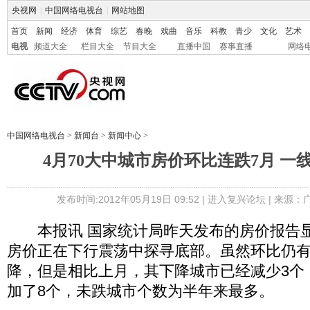
央视网
|
中国网络电视台
|
网站地图
首页
新闻
经济
体育
综艺
春晚
戏曲
音乐
科教
青少
文化
艺术
电视
频道大全
栏目大全
节目大全
直播中国
赛事直播
网络
中国网络电视台
>
新闻台
>
新闻中心
>
4月70大中城市房价环比连跌7月 一
发布时间:2012年05月19日 09:52 |
进入复兴论坛
| 来源：
本报讯 国家统计局昨天发布的房价报告显
房价正在下行震荡中探寻底部。虽然环比仍
降，但是相比上月，其下降城市已经减少3个
加了8个，未跌城市个数为半年来最多。