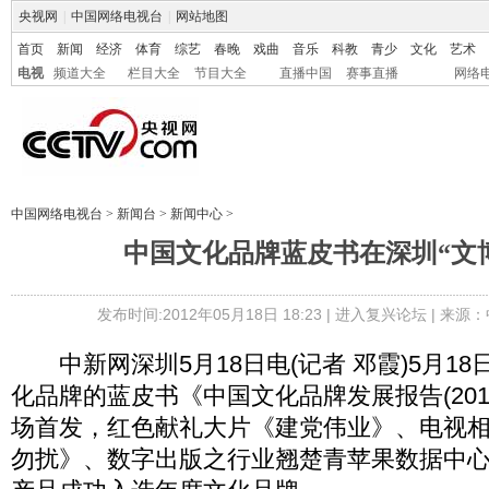
央视网
|
中国网络电视台
|
网站地图
首页
新闻
经济
体育
综艺
春晚
戏曲
音乐
科教
青少
文化
艺术
电视
频道大全
栏目大全
节目大全
直播中国
赛事直播
网络
中国网络电视台
>
新闻台
>
新闻中心
>
中国文化品牌蓝皮书在深圳“文
发布时间:2012年05月18日 18:23 |
进入复兴论坛
| 来源：
中新网深圳5月18日电(记者 邓霞)5月1
化品牌的蓝皮书《中国文化品牌发展报告(201
场首发，红色献礼大片《建党伟业》、电视
勿扰》、数字出版之行业翘楚青苹果数据中心