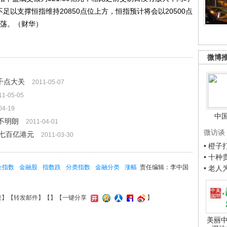
足以支撑恒指维持20850点位上方，恒指预计将会以20500点
开震荡。（财华）
微博
千点大关
2011-05-07
11-05-05
04-19
中
况不明朗
2011-04-01
微访谈
七百亿港元
2011-03-30
• 橙
• 十
企指数
金融股
指数跌
分类指数
金融分类
涨幅
责任编辑：李中国
• 老
接
】【
转发邮件
】【
】
【一键分享
】
美丽中