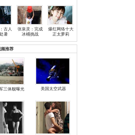
：古人
张泉灵：完成
爆红网络十大
处暑
冰桶挑战
正太萝莉
视频推荐
美国太空武器
军三体舰曝光