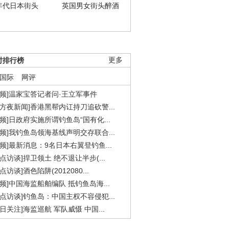
年代日本街头
英国男女街头醉酒
时排行榜
更多
国际
网评
视频]温家宝答记者问·王立军事件
东方夜新闻]香港黑帮内讧持刀追砍警...
视频]日政府实施所谓钓鱼岛“国有化...
视频]我钓鱼岛领海基线声明交存联合...
视频]最新消息：9名日本右翼登钓鱼...
焦点访谈]捍卫领土 绝不退让半步(...
点访谈]酒色陷阱(2012080...
视频]中国海监船舶编队 抵钓鱼岛海...
焦点访谈]钓鱼岛：中国主权不容侵犯...
今日关注]海监巡航 军队威慑 中国...