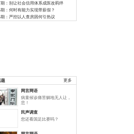
47期：别让社会信用体系成医改羁绊
46期：何时有能力实现带薪假？
45期：严控以人查房因何引热议
话题
更多
网言网语
病童候诊痛苦躺地无人让，
悲！
民声调查
您还看国足比赛吗？
网言网语