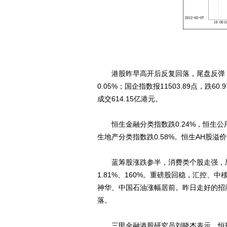
港股昨早高开后反复回落，尾盘反弹，截至收
0.05%；国企指数报11503.89点，跌60
成交614.15亿港元。
恒生金融分类指数跌0.24%，恒生公用事
生地产分类指数跌0.58%。恒生AH股溢价指
蓝筹股涨跌参半，消费类个股走强，思捷
1.81%、160%。重磅股回稳，汇控、中
神华、中国石油涨幅居前。昨日走好的招
落。
三甲金融港股研究员刘晓杰表示，恒指早