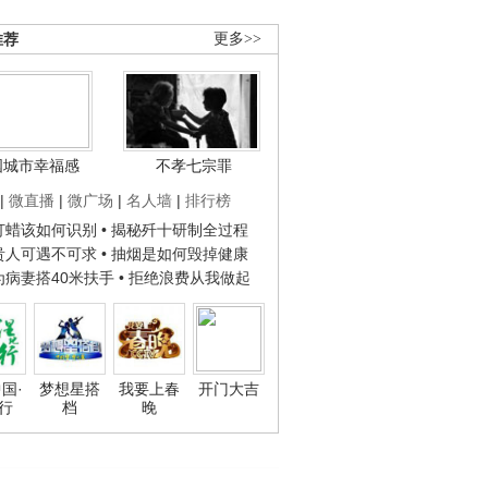
推荐
更多>>
国城市幸福感
不孝七宗罪
|
微直播
|
微广场
|
名人墙
|
排行榜
子打蜡该如何识别
• 揭秘歼十研制全过程
种贵人可遇不可求
• 抽烟是如何毁掉健康
人为病妻搭40米扶手
• 拒绝浪费从我做起
国·
梦想星搭
我要上春
开门大吉
行
档
晚