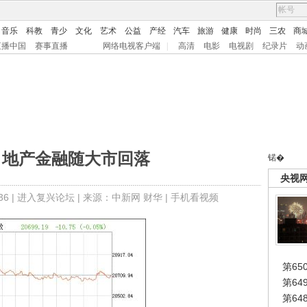
音乐
科教
青少
文化
艺术
公益
产经
汽车
旅游
健康
时尚
三农
商
直播中国
赛事直播
网络电视客户端
|
高清
电影
电视剧
纪录片
动
日地产金融随大市回落
锘�
央视
6 |
进入复兴论坛
| 来源：中新网 财华 |
手机看视频
第65
第6
第6