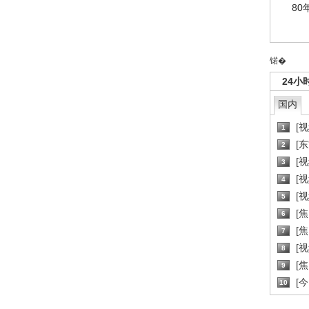
80
锘�
24小
国内
[
1
[
2
[
3
[
4
[
5
[
6
[焦
7
[
8
[
9
[
10