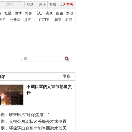
登录
注册
客服
设为首页
城
社区
微博
博客
论坛
访谈
邮箱
游戏
画片
公开课
播客
|
CCTV
频道
栏目
网评
更多
不戴口罩的元宵节彰显责
任
0期：谁来医治“环保焦虑症”
49期：无视公厕现状谈苍蝇是本末倒置
48期：环保逼出真相才能唤回碧水蓝天