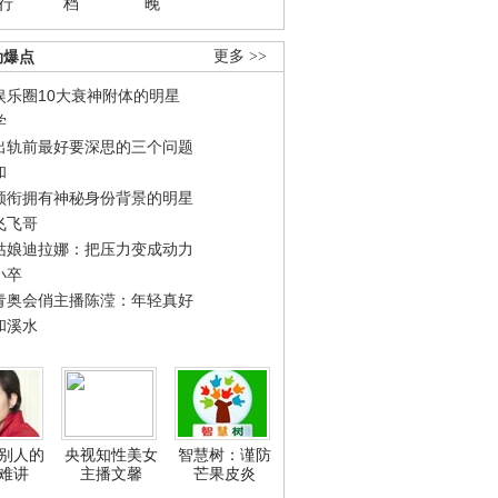
行
档
晚
劲爆点
更多 >>
娱乐圈10大衰神附体的明星
学
出轨前最好要深思的三个问题
和
领衔拥有神秘身份背景的明星
飞飞哥
姑娘迪拉娜：把压力变成动力
小卒
青奥会俏主播陈滢：年轻真好
和溪水
别人的
央视知性美女
智慧树：谨防
难讲
主播文馨
芒果皮炎