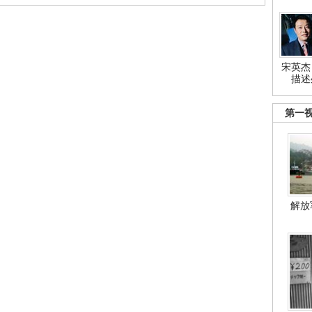
宋英杰
描述
第一
解放