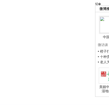
锘�
微博
中
微访谈
• 橙
• 十
• 老
美丽中
湿地