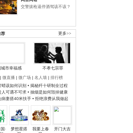
交警拔枪逼停酒驾该不该？
推荐
更多>>
国城市幸福感
不孝七宗罪
|
微直播
|
微广场
|
名人墙
|
排行榜
子打蜡该如何识别
• 揭秘歼十研制全过程
种贵人可遇不可求
• 抽烟是如何毁掉健康
人为病妻搭40米扶手
• 拒绝浪费从我做起
国·
梦想星搭
我要上春
开门大吉