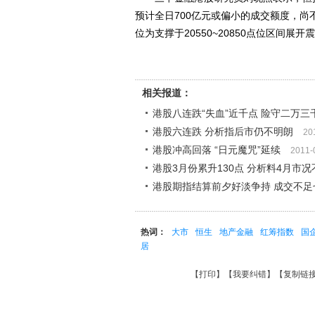
预计全日700亿元或偏小的成交额度，尚不
位为支撑于20550~20850点位区间展
相关报道：
港股八连跌“失血”近千点 险守二万三
港股六连跌 分析指后市仍不明朗
20
港股冲高回落 “日元魔咒”延续
2011-
港股3月份累升130点 分析料4月市
港股期指结算前夕好淡争持 成交不足
热词：
大市
恒生
地产金融
红筹指数
国
居
【
打印
】【
我要纠错
】【
复制链