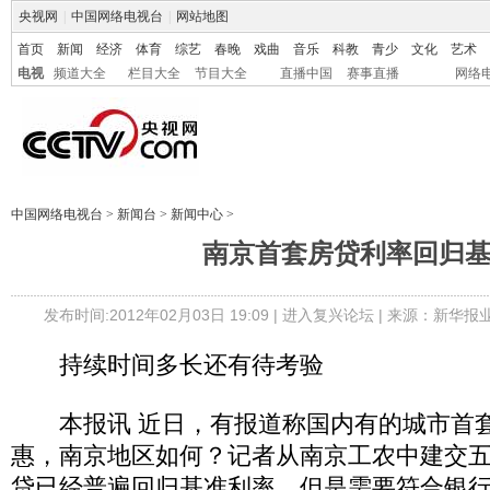
央视网
|
中国网络电视台
|
网站地图
首页
新闻
经济
体育
综艺
春晚
戏曲
音乐
科教
青少
文化
艺术
电视
频道大全
栏目大全
节目大全
直播中国
赛事直播
网络
中国网络电视台
>
新闻台
>
新闻中心
>
南京首套房贷利率回归
发布时间:2012年02月03日 19:09 |
进入复兴论坛
| 来源：新华报
持续时间多长还有待考验
本报讯 近日，有报道称国内有的城市首
惠，南京地区如何？记者从南京工农中建交
贷已经普遍回归基准利率，但是需要符合银