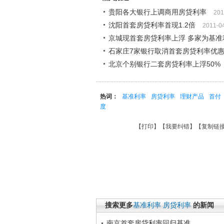
贵阳各大银行上调商用房贷利率
201
沈阳首套房贷利率首现1.2倍
2011-0
京城现首套房贷利率上浮 多家为基准利率
石家庄7家银行取消首套房贷利率优
北京个别银行二套房贷利率上浮50%
热词：
基准利率
房贷利率
理财产品
首付
度
【
打印
】【
我要纠错
】【
复制链
搜索更多
基准利率
房贷利率
的新闻
南京首套房贷利率回归基准