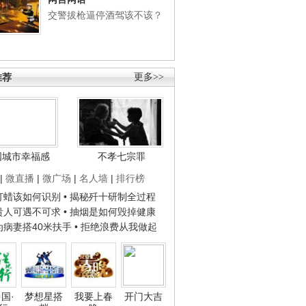
交警拔枪逼停酒驾该不该？
推荐
更多>>
国城市幸福感
不孝七宗罪
|
微直播
|
微广场
|
名人墙
|
排行榜
子打蜡该如何识别
• 揭秘歼十研制全过程
种贵人可遇不可求
• 抽烟是如何毁掉健康
人为病妻搭40米扶手
• 拒绝浪费从我做起
国·
梦想星搭
我要上春
开门大吉