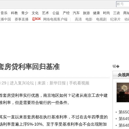
音乐
科教
青少
文化
艺术
公益
产经
汽车
旅游
健康
时尚
三农
商
直播中国
赛事直播
网络电视客户端
|
高清
电影
电视剧
纪录片
动
套房贷利率回归基准
锘�
央视
29 |
进入复兴论坛
| 来源：新华日报 |
手机看视频
套房贷利率实行优惠，南京地区如何？记者从南京工农中建
准利率，但是需要符合银行的一些条件。
第65
实一直以来首套房都在执行基准利率，不过在去年四季度的
第6
利率普遍上浮5%-10%。至于享受基准利率会不会出现附加
第6