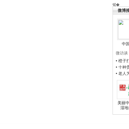
锘�
微博
中
微访谈
• 橙
• 十
• 老
美丽中
湿地