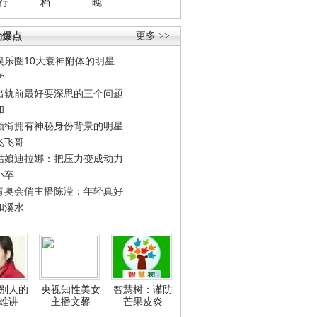
行
档
晚
劲爆点
更多 >>
娱乐圈10大衰神附体的明星
学
出轨前最好要深思的三个问题
和
领衔拥有神秘身份背景的明星
飞飞哥
姑娘迪拉娜：把压力变成动力
小卒
青奥会俏主播陈滢：年轻真好
和溪水
别人的
央视知性美女
智慧树：谨防
难讲
主播文馨
芒果皮炎