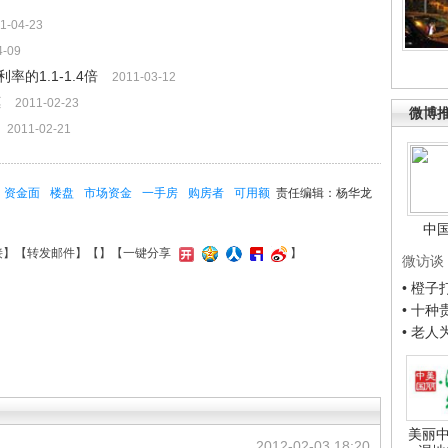
1-04-23
4-09
的1.1-1.4倍
2011-03-12
惠
2011-02-23
微博
2011-02-21
资金面
楼盘
市场资金
一手房
购房者
可用额
责任编辑：杨华龙
中
接
】【
转发邮件
】【
】
【一键分享
】
微访谈
• 橙
• 十
• 老
美丽中
2012-02-03 18:20