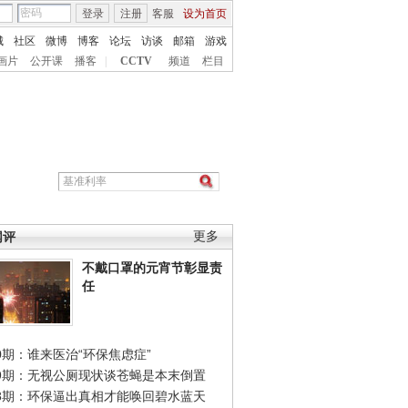
登录
注册
客服
设为首页
城
社区
微博
博客
论坛
访谈
邮箱
游戏
画片
公开课
播客
|
CCTV
频道
栏目
网评
更多
不戴口罩的元宵节彰显责
任
0期：谁来医治“环保焦虑症”
49期：无视公厕现状谈苍蝇是本末倒置
48期：环保逼出真相才能唤回碧水蓝天