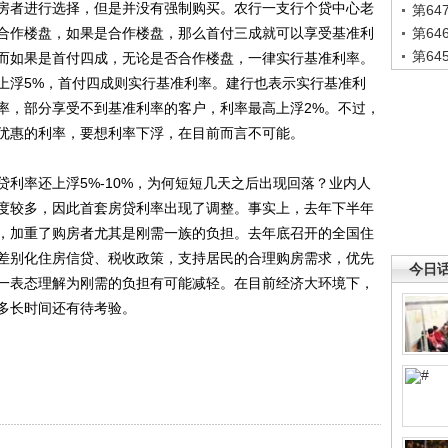
房者进行选择，但是并没有强制购买。农行一支行个贷中心老
第6
合作楼盘，如果是合作楼盘，那么首付三成就可以享受基准利
第6
第6
而如果是首付四成，无论是否合作楼盘，一律实行基准利率。
上浮5%，首付四成则实行基准利率。建行也表示实行基准利
率，部分享受不到基准利率的客户，利率最高上浮2%。不过，
优惠的利率，要想利率下浮，在目前而言不可能。
率还上浮5%-10%，为何短短几天之后出现回落？业内人
度较多，因此首套房贷利率出现了调整。事实上，去年下半年
，加重了购房者尤其是刚需一族的负担。去年底召开的全国住
差别化住房信贷、税收政策，支持居民的合理购房需求，优先
今日
一表态理解为刚需的负担有可能减轻。在目前经济大环境下，
多长时间还有待考验。