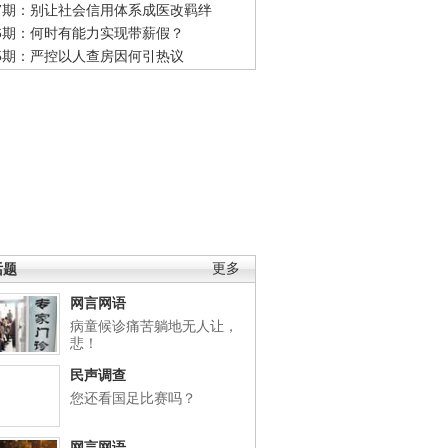
47期：别让社会信用体系成医改羁绊
46期：何时有能力实现带薪假？
45期：严控以人查房因何引热议
话题
更多
网言网语
病童候诊痛苦躺地无人让，
悲！
民声调查
您还看国足比赛吗？
网言网语