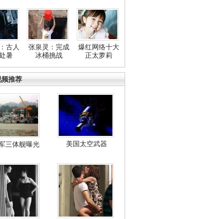
：古人
张泉灵：完成
爆红网络十大
处暑
冰桶挑战
正太萝莉
视频推荐
美国太空武器
军三体舰曝光