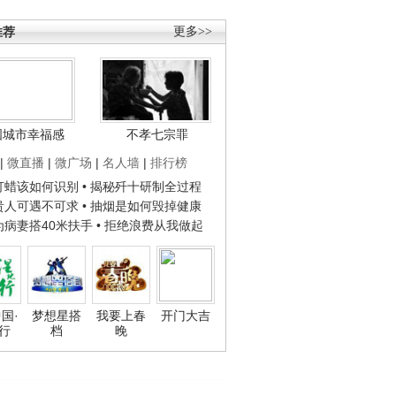
推荐
更多>>
国城市幸福感
不孝七宗罪
|
微直播
|
微广场
|
名人墙
|
排行榜
子打蜡该如何识别
• 揭秘歼十研制全过程
种贵人可遇不可求
• 抽烟是如何毁掉健康
人为病妻搭40米扶手
• 拒绝浪费从我做起
国·
梦想星搭
我要上春
开门大吉
行
档
晚