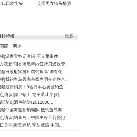
年代日本街头
英国男女街头醉酒
时排行榜
更多
国际
网评
视频]温家宝答记者问·王立军事件
东方夜新闻]香港黑帮内讧持刀追砍警...
视频]日政府实施所谓钓鱼岛“国有化...
视频]我钓鱼岛领海基线声明交存联合...
视频]最新消息：9名日本右翼登钓鱼...
焦点访谈]捍卫领土 绝不退让半步(...
点访谈]酒色陷阱(2012080...
视频]中国海监船舶编队 抵钓鱼岛海...
焦点访谈]钓鱼岛：中国主权不容侵犯...
今日关注]海监巡航 军队威慑 中国...