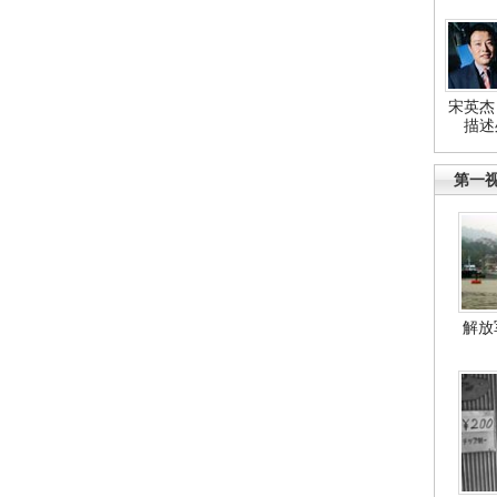
宋英杰
描述
第一
解放