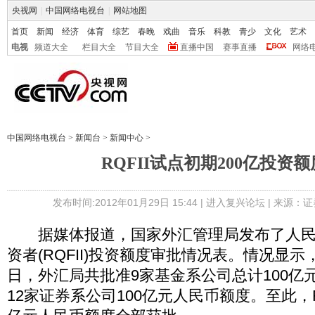
央视网
|
中国网络电视台
|
网站地图
首页
新闻
经济
体育
综艺
春晚
戏曲
音乐
科教
青少
文化
艺术
电视
频道大全
栏目大全
节目大全
直播中国
赛事直播
网络
中国网络电视台
>
新闻台
>
新闻中心
>
RQFII试点初期200亿投资
发布时间:2012年01月29日 15:44 |
进入复兴论坛
| 来源：证
据媒体报道，国家外汇管理局发布了人民
资者(RQFII)投资额度审批情况表。情况显示，
日，外汇局共批准9家基金系公司总计100亿
12家证券系公司100亿元人民币额度。至此，RQ