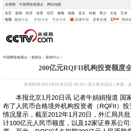
央视网
|
中国网络电视台
|
网站地图
首页
新闻
经济
体育
综艺
春晚
戏曲
音乐
科教
青少
文化
艺术
电视
频道大全
栏目大全
节目大全
直播中国
赛事直播
网络
中国网络电视台
>
新闻台
>
新闻中心
>
200亿元RQFII机构投资额度
发布时间:2012年01月23日 08:34 |
进入复兴论坛
| 来源：
本报北京1月20日讯 记者牛娟娟报道 国
布了人民币合格境外机构投资者（RQFII）
情况显示，截至2012年1月20日，外汇局共
计100亿元人民币额度，以及12家证券系公司