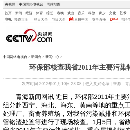
央视网
|
中国网络电视台
|
网站地图
首页
新闻
经济
体育
综艺
春晚
戏曲
音乐
科教
青少
文化
艺术
电视
频道大全
栏目大全
节目大全
直播中国
赛事直播
网络
中国网络电视台
>
新闻台
>
新闻中心
>
环保部核查我省2011年主要污染
发布时间:2012年01月10日 23:08 |
进入复兴论坛
| 来源：青
青海新闻网讯 近日，环保部2011年主要
组分赴西宁、海北、海东、黄南等地的重点
处理厂、畜禽养殖场，对我省污染减排和环
留铬渣处置等进行了现场核查。1月5日，省