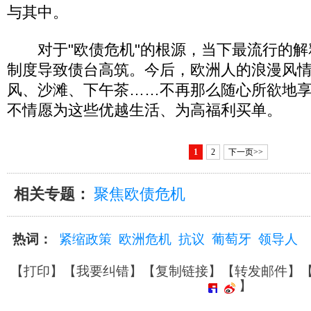
与其中。
对于"欧债危机"的根源，当下最流行的解
制度导致债台高筑。今后，欧洲人的浪漫风
风、沙滩、下午茶……不再那么随心所欲地
不情愿为这些优越生活、为高福利买单。
1
2
下一页>>
相关专题：
聚焦欧债危机
热词：
紧缩政策
欧洲危机
抗议
葡萄牙
领导人
【
打印
】【
我要纠错
】【
复制链接
】【
转发邮件
】
】