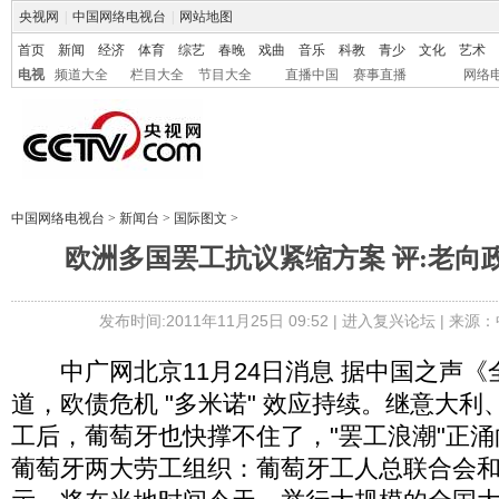
央视网
|
中国网络电视台
|
网站地图
首页
新闻
经济
体育
综艺
春晚
戏曲
音乐
科教
青少
文化
艺术
电视
频道大全
栏目大全
节目大全
直播中国
赛事直播
网络
中国网络电视台
>
新闻台
>
国际图文
>
欧洲多国罢工抗议紧缩方案 评:老向
发布时间:2011年11月25日 09:52 |
进入复兴论坛
| 来源：
中广网北京11月24日消息 据中国之声《
道，欧债危机 "多米诺" 效应持续。继意大
工后，葡萄牙也快撑不住了，"罢工浪潮"正
葡萄牙两大劳工组织：葡萄牙工人总联合会