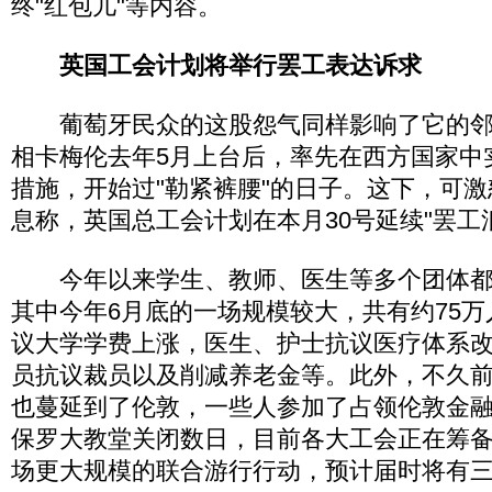
终"红包儿"等内容。
英国工会计划将举行罢工表达诉求
葡萄牙民众的这股怨气同样影响了它的邻
相卡梅伦去年5月上台后，率先在西方国家中
措施，开始过"勒紧裤腰"的日子。这下，可
息称，英国总工会计划在本月30号延续"罢工
今年以来学生、教师、医生等多个团体都
其中今年6月底的一场规模较大，共有约75
议大学学费上涨，医生、护士抗议医疗体系
员抗议裁员以及削减养老金等。此外，不久
也蔓延到了伦敦，一些人参加了占领伦敦金
保罗大教堂关闭数日，目前各大工会正在筹备于
场更大规模的联合游行行动，预计届时将有