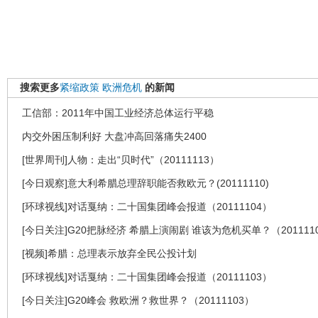
搜索更多
紧缩政策
欧洲危机
的新闻
工信部：2011年中国工业经济总体运行平稳
内交外困压制利好 大盘冲高回落痛失2400
[世界周刊]人物：走出“贝时代”（20111113）
[今日观察]意大利希腊总理辞职能否救欧元？(20111110)
[环球视线]对话戛纳：二十国集团峰会报道（20111104）
[今日关注]G20把脉经济 希腊上演闹剧 谁该为危机买单？（201111
[视频]希腊：总理表示放弃全民公投计划
[环球视线]对话戛纳：二十国集团峰会报道（20111103）
[今日关注]G20峰会 救欧洲？救世界？（20111103）