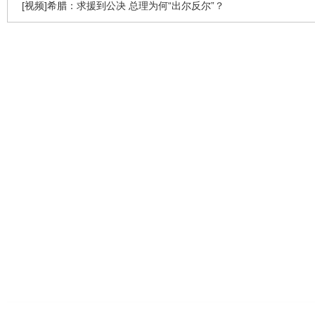
[视频]希腊：求援到公决 总理为何“出尔反尔”？