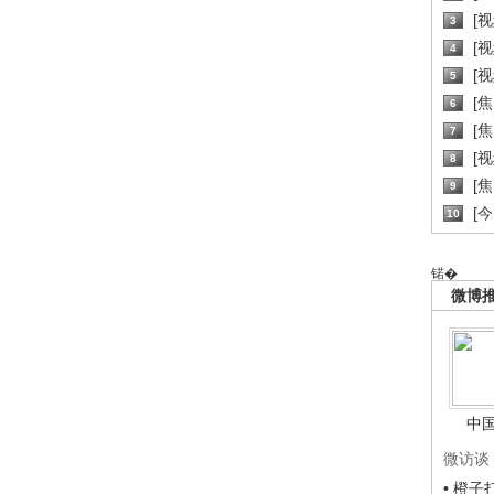
[
3
[
4
[
5
[
6
[焦
7
[
8
[
9
[
10
锘�
微博
中
微访谈
• 橙