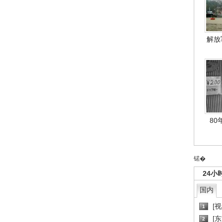
解放
80
锘�
24小
国内
[
1
[
2