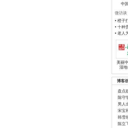
中
微访谈
• 橙
• 十
• 老
美丽中
湿地
博客
盘点
陈守
男人
宋宝
韩雪
陈立