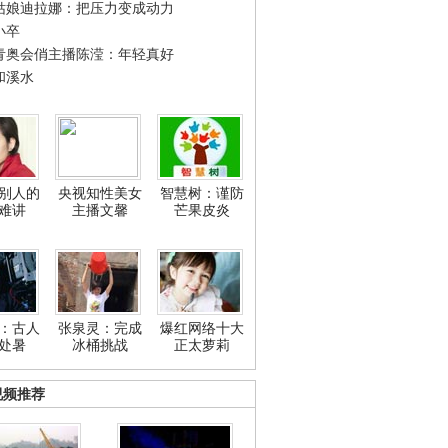
姑娘迪拉娜：把压力变成动力
小卒
青奥会俏主播陈滢：年轻真好
和溪水
别人的
央视知性美女
智慧树：谨防
难讲
主播文馨
芒果皮炎
：古人
张泉灵：完成
爆红网络十大
处暑
冰桶挑战
正太萝莉
视频推荐