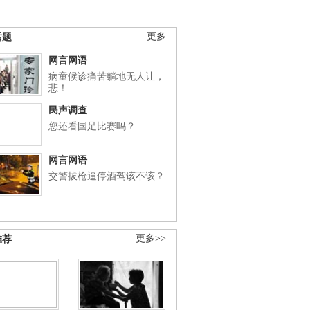
话题
更多
网言网语
病童候诊痛苦躺地无人让，
悲！
民声调查
您还看国足比赛吗？
网言网语
交警拔枪逼停酒驾该不该？
推荐
更多>>