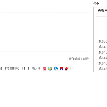
锘�
央视
第65
第6
第6
第6
责任编辑：刘岩
第6
接
】【
转发邮件
】【
】
【一键分享
】
第6