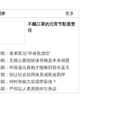
网评
更多
不戴口罩的元宵节彰显责
任
0期：谁来医治“环保焦虑症”
49期：无视公厕现状谈苍蝇是本末倒置
48期：环保逼出真相才能唤回碧水蓝天
47期：别让社会信用体系成医改羁绊
46期：何时有能力实现带薪假？
45期：严控以人查房因何引热议