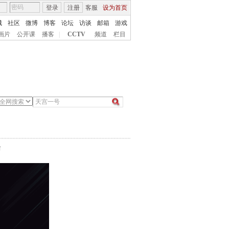
登录
注册
客服
设为首页
城
社区
微博
博客
论坛
访谈
邮箱
游戏
画片
公开课
播客
|
CCTV
频道
栏目
台