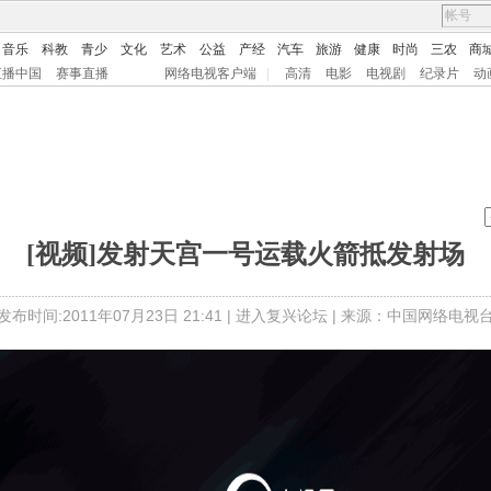
音乐
科教
青少
文化
艺术
公益
产经
汽车
旅游
健康
时尚
三农
商
直播中国
赛事直播
网络电视客户端
|
高清
电影
电视剧
纪录片
动
[视频]发射天宫一号运载火箭抵发射场
发布时间:2011年07月23日 21:41 |
进入复兴论坛
| 来源：中国网络电视