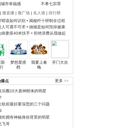
国城市幸福感
不孝七宗罪
|
微直播
|
微广场
|
名人墙
|
排行榜
子打蜡该如何识别
• 揭秘歼十研制全过程
种贵人可遇不可求
• 抽烟是如何毁掉健康
人为病妻搭40米扶手
• 拒绝浪费从我做起
国·
梦想星搭
我要上春
开门大吉
行
档
晚
劲爆点
更多 >>
娱乐圈10大衰神附体的明星
学
出轨前最好要深思的三个问题
和
领衔拥有神秘身份背景的明星
飞飞哥