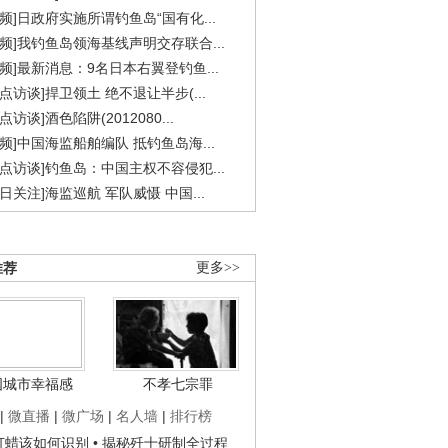
视频]日政府实施所谓钓鱼岛“国有化...
视频]我钓鱼岛领海基线声明交存联合...
视频]最新消息：9名日本右翼登钓鱼...
焦点访谈]捍卫领土 绝不退让半步(...
点访谈]酒色陷阱(2012080...
视频]中国海监船舶编队 抵钓鱼岛海...
焦点访谈]钓鱼岛：中国主权不容侵犯...
今日关注]海监巡航 军队威慑 中国...
推荐
更多>>
国城市幸福感
不孝七宗罪
|
微直播
|
微广场
|
名人墙
|
排行榜
子打蜡该如何识别
• 揭秘歼十研制全过程