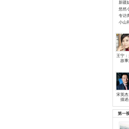
新疆
悠然
专访
小山
王宁：
故事
宋英杰
描述
第一