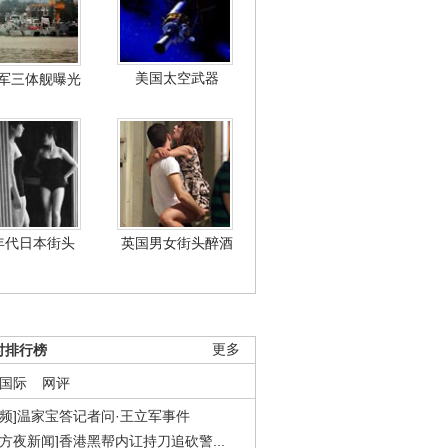
美国太空武器
军三体舰曝光
年代日本街头
英国男女街头醉酒
时排行榜
更多
国际
网评
视频]温家宝答记者问·王立军事件
东方夜新闻]香港黑帮内讧持刀追砍警...