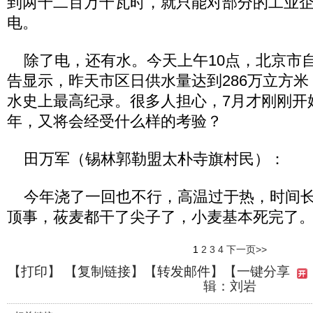
到两千二百万千瓦时，就只能对部分的工业
电。
除了电，还有水。今天上午10点，北京市
告显示，昨天市区日供水量达到286万立方
水史上最高纪录。很多人担心，7月才刚刚开
年，又将会经受什么样的考验？
田万军（锡林郭勒盟太朴寺旗村民）：
今年浇了一回也不行，高温过于热，时间长
顶事，莜麦都干了尖子了，小麦基本死完了
1
2
3
4
下一页>>
【
打印
】 【
复制链接
】【
转发邮件
】
【一键分享
辑：刘岩