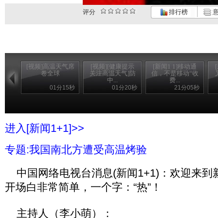
评分
排行榜
意
[视频]高温天气席
[视频][健康提示
[新闻1 1]移动通
卷全球
关注高温天气]防
信，不是移动“收
中...
费...
01分15秒
01分20秒
21分05秒
进入[新闻1+1]>>
专题:我国南北方遭受高温烤验
中国网络电视台消息(新闻1+1)：欢迎来到
开场白非常简单，一个字：“热”！
主持人（李小萌）：