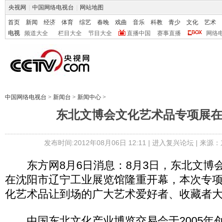
央视网
|
中国网络电视台
|
网站地图
首页
新闻
经济
体育
综艺
春晚
戏曲
音乐
科教
青少
文化
艺术
电视
频道大全
栏目大全
节目大全
直播中国
赛事直播
网络
中国网络电视台
>
新闻台
>
新闻中心
>
东北文博会文化艺术品专项展
发布时间:2012年08月06日 12:11 |
进入复兴论坛
| 来源：
东方网8月6日消息：8月3日，东北文博
在沈阳市辽宁工业展览馆隆重开幕，本次专
化艺术品让到场的广大艺术爱好者、收藏者
中国东北文化产业博览交易会于2005年