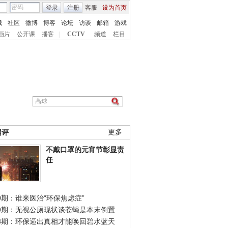
登录
注册
客服
设为首页
城
社区
微博
博客
论坛
访谈
邮箱
游戏
画片
公开课
播客
|
CCTV
频道
栏目
网评
更多
不戴口罩的元宵节彰显责
任
0期：谁来医治“环保焦虑症”
49期：无视公厕现状谈苍蝇是本末倒置
48期：环保逼出真相才能唤回碧水蓝天