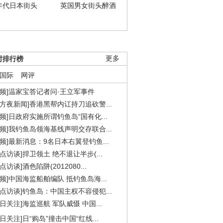
年代日本街头
英国男女街头醉酒
时排行榜
更多
国际
网评
视频]温家宝答记者问·王立军事件
东方夜新闻]香港黑帮内讧持刀追砍警...
视频]日政府实施所谓钓鱼岛“国有化...
视频]我钓鱼岛领海基线声明交存联合...
视频]最新消息：9名日本右翼登钓鱼...
焦点访谈]捍卫领土 绝不退让半步(...
点访谈]酒色陷阱(2012080...
视频]中国海监船舶编队 抵钓鱼岛海...
焦点访谈]钓鱼岛：中国主权不容侵犯...
今日关注]海监巡航 军队威慑 中国...
今日关注]日“购岛”撞击中国“红线...