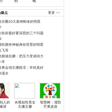
行
档
晚
劲爆点
更多 >>
娱乐圈10大衰神附体的明星
学
出轨前最好要深思的三个问题
和
领衔拥有神秘身份背景的明星
飞飞哥
姑娘迪拉娜：把压力变成动力
小卒
青奥会俏主播陈滢：年轻真好
和溪水
别人的
央视知性美女
智慧树：谨防
难讲
主播文馨
芒果皮炎