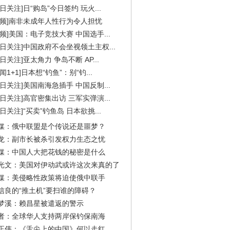
今日关注]日“购岛”今日签约 玩火...
视频]南非未成年人性行为令人担忧
视频]美国：电子竞技大赛 中国选手...
今日关注]中国政府不会坐视领土主权...
今日关注]亚太角力 争岛不断 AP...
闻1+1]日本想“钓鱼”：别“钓...
今日关注]美国南海急插手 中国反制...
今日关注]高官密集出访 三军实弹演...
今日关注]“买卖”钓鱼岛 日本欲挑...
媒：俄中联盟是个传说还是噩梦？
龙：副市长被杀引发权力生态之忧
媒：中国人大把花钱的秘密是什么
光文：美国对伊动武或许这次来真的了
媒：美侵略性政策将迫使俄中联手
信良的“推土机”要扫谁的障碍？
梦溪：赖昌星被遣返的警示
者：全球华人支持两岸保钓保南海
正伟：《舌尖上的中国》何以走红