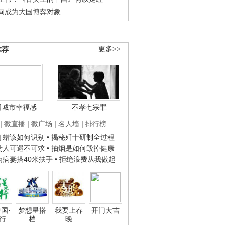
甸成为大国博弈对象
推荐
更多>>
国城市幸福感
不孝七宗罪
|
微直播
|
微广场
|
名人墙
|
排行榜
子打蜡该如何识别
• 揭秘歼十研制全过程
种贵人可遇不可求
• 抽烟是如何毁掉健康
人为病妻搭40米扶手
• 拒绝浪费从我做起
国·
梦想星搭
我要上春
开门大吉
行
档
晚