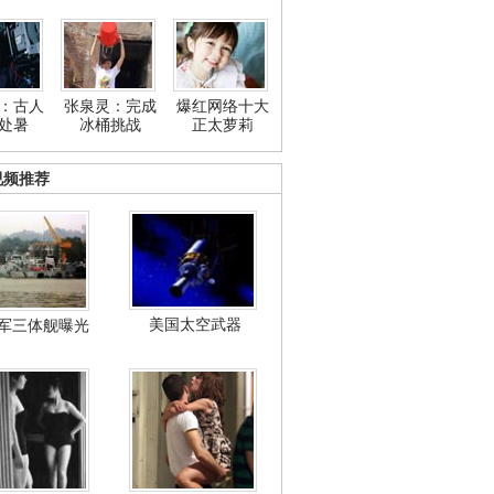
：古人
张泉灵：完成
爆红网络十大
处暑
冰桶挑战
正太萝莉
视频推荐
美国太空武器
军三体舰曝光