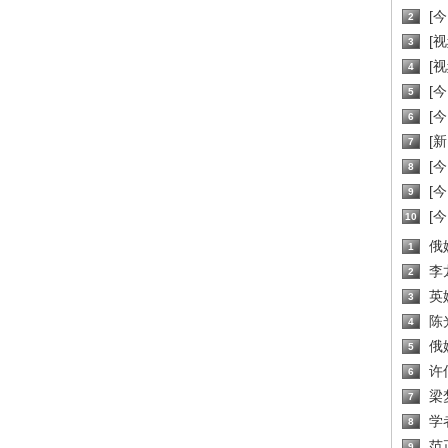
[
2
[
3
[
4
[
5
[
6
[新
7
[
8
[
9
[
10
俄
1
李
2
英
3
陈
4
俄
5
许
6
梁
7
学
8
范
9