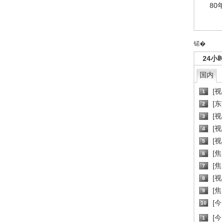
80
锘�
24小
国内
[
1
[
2
[
3
[
4
[
5
[
6
[焦
7
[
8
[
9
[
10
[
1