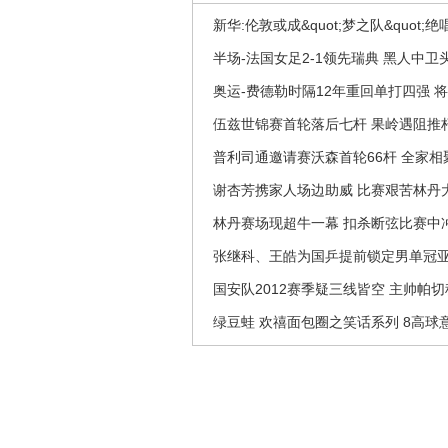
新华:伦敦或成&quot;梦之队&quot
半场-法国女足2-1领先瑞典 黑人中卫
奥运-费德勒时隔12年重回单打四强 
伍兹世锦赛首轮落后七杆 果岭遇阻推
普利司通邀请赛沃森首轮66杆 全家
谢杏芳携家人场边助威 比赛艰苦林丹
林丹赛场现超牛一幕 扣杀断弦比赛中
张继科、王皓为国乒提前锁定男单冠
国安队2012赛季疑三线皆空 主帅帕
绿豆蛙 欢禧面包圈之笑话系列 8高球