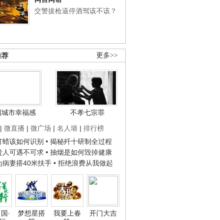
交警拔枪逼停酒驾该不该？
推荐
更多>>
国城市幸福感
不孝七宗罪
|
微直播
|
微广场
|
名人墙
|
排行榜
子打蜡该如何识别
• 揭秘歼十研制全过程
种贵人可遇不可求
• 抽烟是如何毁掉健康
人为病妻搭40米扶手
• 拒绝浪费从我做起
国·
梦想星搭
我要上春
开门大吉