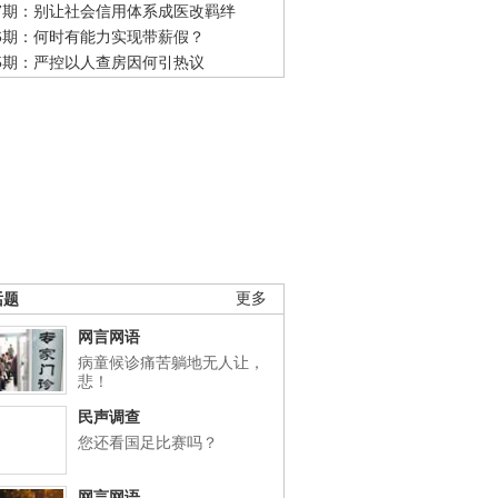
47期：别让社会信用体系成医改羁绊
46期：何时有能力实现带薪假？
45期：严控以人查房因何引热议
话题
更多
网言网语
病童候诊痛苦躺地无人让，
悲！
民声调查
您还看国足比赛吗？
网言网语