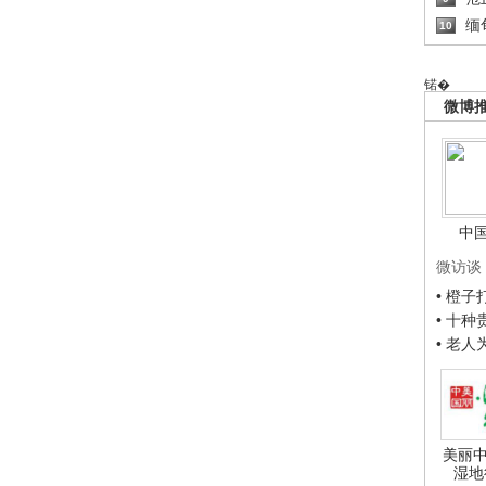
缅
10
锘�
微博
中
微访谈
• 橙
• 十
• 老
美丽中
湿地