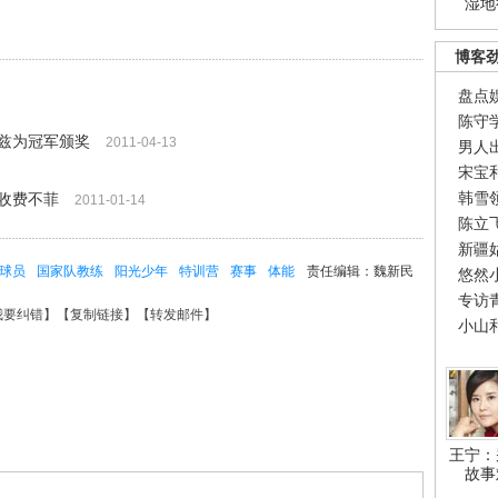
湿地
博客
盘点
陈守
兹为冠军颁奖
2011-04-13
男人
宋宝
韩雪
收费不菲
2011-01-14
陈立
新疆
球员
国家队教练
阳光少年
特训营
赛事
体能
责任编辑：魏新民
悠然
专访
我要纠错
】【
复制链接
】【
转发邮件
】
小山
王宁：
故事