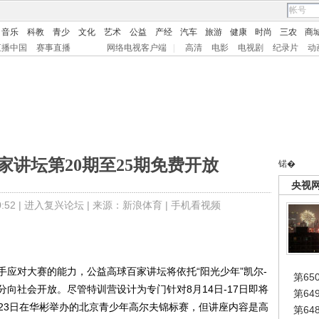
音乐
科教
青少
文化
艺术
公益
产经
汽车
旅游
健康
时尚
三农
商
直播中国
赛事直播
网络电视客户端
|
高清
电影
电视剧
纪录片
动
家讲坛第20期至25期免费开放
锘�
央视
52 |
进入复兴论坛
| 来源：新浪体育 |
手机看视频
对大赛的能力，公益高球百家讲坛将依托“阳光少年”凯尔-
第65
向社会开放。尽管特训营设计为专门针对8月14日-17日即将
第6
-23日在华彬举办的北京青少年高尔夫锦标赛，但讲座内容是高
第6