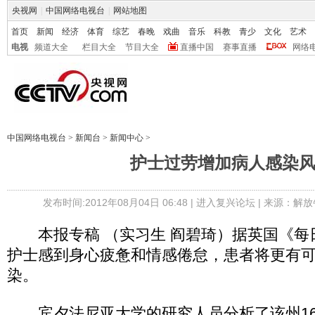
央视网
|
中国网络电视台
|
网站地图
首页
新闻
经济
体育
综艺
春晚
戏曲
音乐
科教
青少
文化
艺术
电视
频道大全
栏目大全
节目大全
直播中国
赛事直播
网络
中国网络电视台
>
新闻台
>
新闻中心
>
护士过劳增加病人感染
发布时间:2012年08月04日 06:48 |
进入复兴论坛
| 来源：解放
本报专稿 （实习生 阎碧琦）据英国《每
护士感到身心疲惫和情感倦怠，患者将更有
染。
宾夕法尼亚大学的研究人员分析了该州161