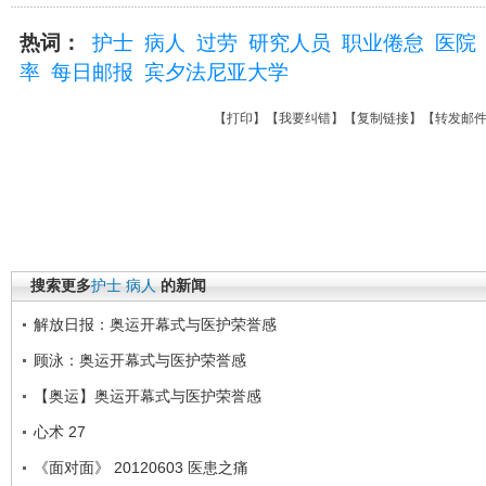
热词：
护士
病人
过劳
研究人员
职业倦怠
医院
率
每日邮报
宾夕法尼亚大学
【
打印
】【
我要纠错
】【
复制链接
】【
转发邮
搜索更多
护士
病人
的新闻
解放日报：奥运开幕式与医护荣誉感
顾泳：奥运开幕式与医护荣誉感
【奥运】奥运开幕式与医护荣誉感
心术 27
《面对面》 20120603 医患之痛