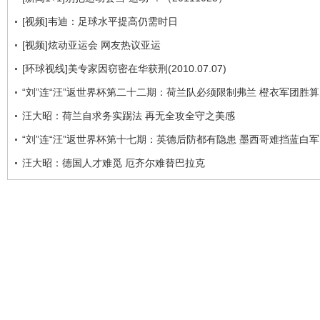
[视频]韦迪：足球水平提高仍需时日
[视频]炫动亚运会 网友热议亚运
[环球视线]美专家因窃密在华获刑(2010.07.07)
“刘”连“汪”返世界杯第二十二期：荷兰队必须限制弗兰 橙衣军团胜
汪大昭：荷兰自求务实踢法 再无全攻全守之美感
“刘”连“汪”返世界杯第十七期：英德后防都有隐患 墨西哥难挡蓝白
汪大昭：德国人才难觅 厄齐尔难替巴拉克