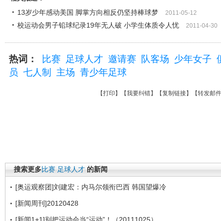
13岁少年感动美国 脚掌方向相反仍坚持棒球梦
2011-05-12
校运动会男子铅球纪录19年无人破 小学生体质令人忧
2011-04-30
热词：
比赛
足球人才
邀请赛
队客场
少年女子
员
七人制
主场
青少年足球
【
打印
】【
我要纠错
】【
复制链接
】【
转发邮
搜索更多
比赛
足球人才
的新闻
[奥运观察团]刘建宏：内马尔领衔巴西 韩国望爆冷
[新闻周刊]20120428
[新闻1+1]别把运动会当“运动”！（20111025）