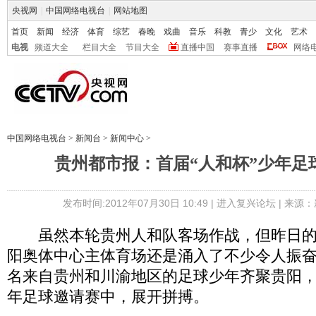
央视网
|
中国网络电视台
|
网站地图
首页
新闻
经济
体育
综艺
春晚
戏曲
音乐
科教
青少
文化
艺术
电视
频道大全
栏目大全
节目大全
直播中国
赛事直播
网络
中国网络电视台
>
新闻台
>
新闻中心
>
贵州都市报：首届“人和杯”少年足
发布时间:2012年07月30日 10:49 |
进入复兴论坛
| 来源：
虽然本轮贵州人和队客场作战，但昨日的
阳奥体中心主体育场还是涌入了不少令人振
名来自贵州和川渝地区的足球少年齐聚贵阳，
年足球邀请赛中，展开拼搏。