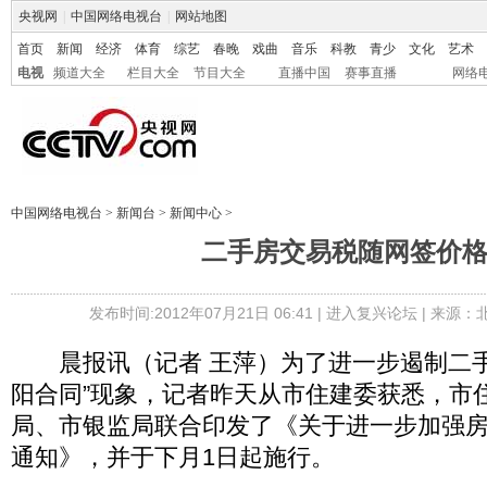
央视网
|
中国网络电视台
|
网站地图
首页
新闻
经济
体育
综艺
春晚
戏曲
音乐
科教
青少
文化
艺术
电视
频道大全
栏目大全
节目大全
直播中国
赛事直播
网络
中国网络电视台
>
新闻台
>
新闻中心
>
二手房交易税随网签价
发布时间:2012年07月21日 06:41 |
进入复兴论坛
| 来源：
晨报讯（记者 王萍）为了进一步遏制二手
阳合同”现象，记者昨天从市住建委获悉，市
局、市银监局联合印发了《关于进一步加强
通知》，并于下月1日起施行。