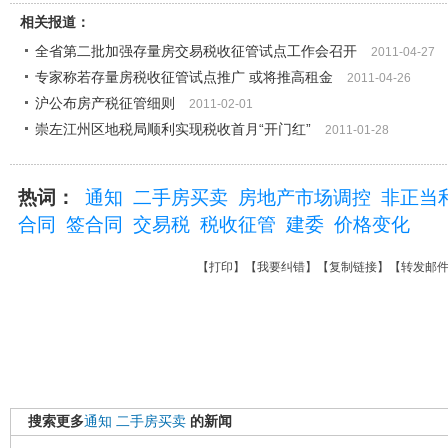
相关报道：
全省第二批加强存量房交易税收征管试点工作会召开
2011-04-27
专家称若存量房税收征管试点推广 或将推高租金
2011-04-26
沪公布房产税征管细则
2011-02-01
崇左江州区地税局顺利实现税收首月“开门红”
2011-01-28
热词：
通知
二手房买卖
房地产市场调控
非正当
合同
签合同
交易税
税收征管
建委
价格变化
【
打印
】【
我要纠错
】【
复制链接
】【
转发邮
搜索更多
通知
二手房买卖
的新闻