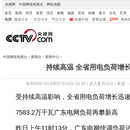
央视网
|
中国网络电视台
|
网站地图
首页
新闻
经济
体育
综艺
春晚
戏曲
音乐
科教
青少
文化
艺术
电视
频道大全
栏目大全
节目大全
直播中国
赛事直播
网络
中国网络电视台
>
新闻台
>
新闻中心
>
持续高温 全省用电负荷增
发布时间:2012年07月10日 10:20 |
进入复兴论坛
| 来源：
受持续高温影响，全省用电负荷增长迅
7583.2万千瓦广东电网负荷再攀新高
昨日上午11时13分，广东电网统调负荷达7